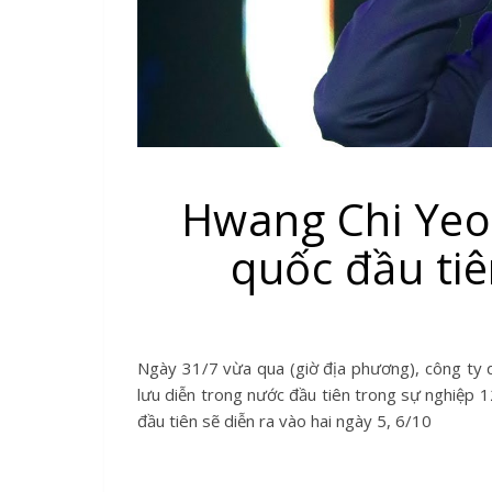
Hwang Chi Yeol
quốc đầu ti
Ngày 31/7 vừa qua (giờ địa phương), công ty quản lý của Hwang Chi Yeol thông báo, nam ca sĩ sẽ tổ chức chuyến
lưu diễn trong nước đầu tiên trong sự nghi
đầu tiên sẽ diễn ra vào hai ngày 5, 6/10