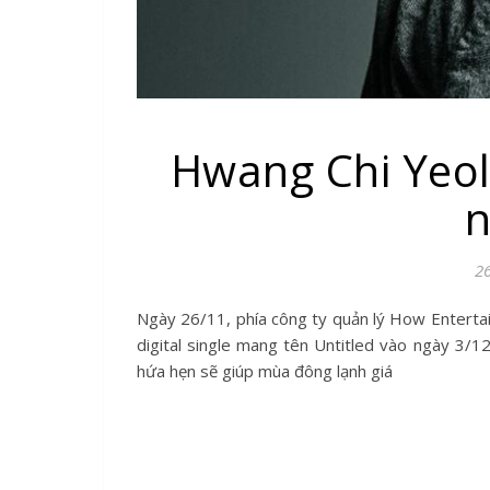
Hwang Chi Yeol 
n
2
Ngày 26/11, phía công ty quản lý How Entertainment thông báo: "Ca sĩ Hwang Chi Yeol sẽ comeback và phát hành
digital single mang tên Untitled vào ngày 3/1
hứa hẹn sẽ giúp mùa đông lạnh giá