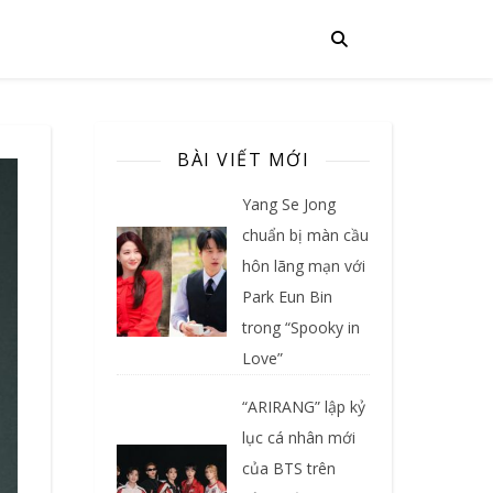
BÀI VIẾT MỚI
Yang Se Jong
chuẩn bị màn cầu
hôn lãng mạn với
Park Eun Bin
trong “Spooky in
Love”
“ARIRANG” lập kỷ
lục cá nhân mới
của BTS trên