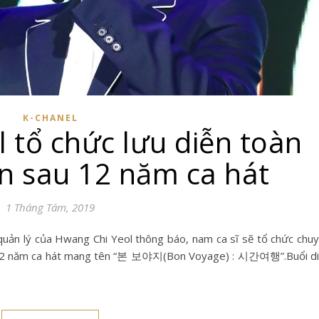
K-CHANEL
 tổ chức lưu diễn toàn
ên sau 12 năm ca hát
1 Tháng Tám, 2019
ệp 12 năm ca hát mang tên “본 보야지(Bon Voyage) : 시간여행”.Buổi d