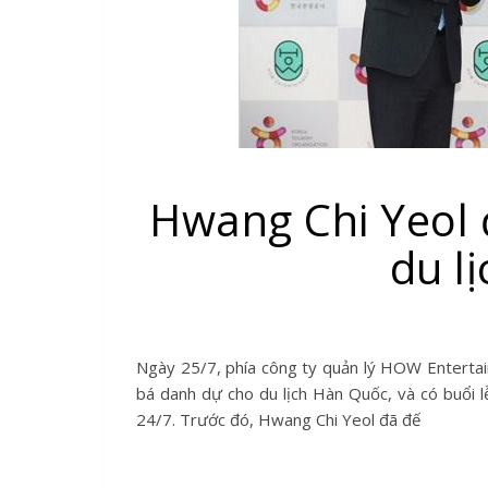
Hwang Chi Yeol 
du l
Ngày 25/7, phía công ty quản lý HOW Entertainment cho biết: "Hwang Chi Yeol đã được bổ nhiệm là Đại sứ quảng
bá danh dự cho du lịch Hàn Quốc, và có buổi 
24/7. Trước đó, Hwang Chi Yeol đã đế