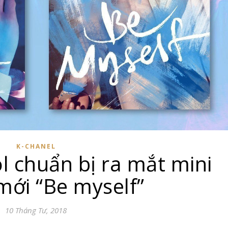
K-CHANEL
l chuẩn bị ra mắt mini
ới “Be myself”
10 Tháng Tư, 2018