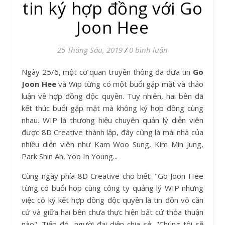
tin ký hợp đồng với Go
Joon Hee
25 Tháng Sáu, 2019
/
0 bình luận
Ngày 25/6, một cơ quan truyền thông đã đưa tin
Go
Joon Hee
và Wip từng có một buổi gặp mặt và thảo
luận về hợp đồng độc quyền. Tuy nhiên, hai bên đã
kết thúc buổi gặp mặt mà không ký hợp đồng cùng
nhau. WIP là thương hiệu chuyên quản lý diễn viên
được 8D Creative thành lập, đây cũng là mái nhà của
nhiều diễn viên như Kam Woo Sung, Kim Min Jung,
Park Shin Ah, Yoo In Young...
Cùng ngày phía 8D Creative cho biết: "Go Joon Hee
từng có buổi họp cùng công ty quảng lý WIP nhưng
việc cô ký kết hợp đồng độc quyền là tin đồn vô căn
cứ và giữa hai bên chưa thực hiện bất cứ thỏa thuận
nào". Tiếp đó, người đại diện chia sẻ: "Chúng tôi sẽ