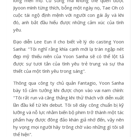
lòng mến mộ. Cứ sống mà không thể quên được
Jiyoon mình từng thích, bỗng một ngày nọ, Tae Oh có
cuộc tái ngộ định mệnh với người con gái ấy và khi
đó, anh bắt đầu hiểu được những cảm xúc của tình
yêu.
Đạo diễn Lee Eun Il cho biết về lý do casting Yoon
Sanha: "Tôi nghĩ rằng khía cạnh mới lạ tràn ngập nét
đẹp mỹ thiếu niên của Yoon Sanha sẽ có thể lột tả
được sự tươi tắn của tình yêu trẻ trung và sự tha
thiết của một tình yêu trong sáng".
Thông qua công ty chủ quản Fantagio, Yoon Sanha
bày tỏ cảm tưởng khi được chọn vào vai nam chính:
"Tôi rất run và căng thẳng khi thử thách với diễn xuất
lần đầu kể từ khi debut. Tôi sẽ dày công chuẩn bị kỹ
lưỡng và nỗ lực nhằm biến bộ phim trở thành một tác
phẩm hay được đông đảo khán giả nhớ đến, vậy nên
hy vọng mọi người hãy trông chờ vào những gì tôi sẽ
thể hiện".