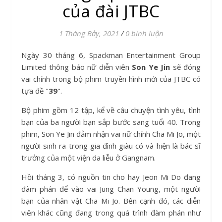
của đài JTBC
1 Tháng Bảy, 2021
/
0 bình luận
Ngày 30 tháng 6, Spackman Entertainment Group
Limited thông báo nữ diễn viên
Son Ye Jin
sẽ đóng
vai chính trong bộ phim truyền hình mới của JTBC có
tựa đề "
39
".
Bộ phim gồm 12 tập, kể về câu chuyện tình yêu, tình
bạn của ba người bạn sắp bước sang tuổi 40. Trong
phim, Son Ye Jin đảm nhận vai nữ chính Cha Mi Jo, một
người sinh ra trong gia đình giàu có và hiện là bác sĩ
trưởng của một viện da liễu ở Gangnam.
Hồi tháng 3, có nguồn tin cho hay Jeon Mi Do đang
đàm phán để vào vai Jung Chan Young, một người
bạn của nhân vật Cha Mi Jo. Bên cạnh đó, các diễn
viên khác cũng đang trong quá trình đàm phán như