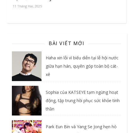
11 Tháng Hai, 2025
BÀI VIẾT MỚI
Haha xin lỗi vì biểu diễn tại lễ hội nước
giữa hạn hán, quyên góp toàn bộ cát-
xê
Sophia của KATSEYE tạm ngừng hoạt
động, tập trung hồi phục sức khỏe tinh
thần
Park Eun Bin và Yang Se Jong hẹn hò