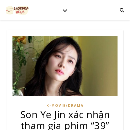
K-MOVIE/DRAMA
Son Ye Jin xác nhận
tham gia phim “39”