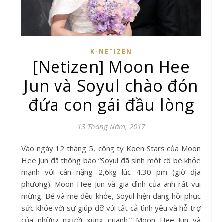
K-NETIZEN
[Netizen] Moon Hee
Jun và Soyul chào đón
đứa con gái đầu lòng
13 Tháng Năm, 2017
Vào ngày 12 tháng 5, công ty Koen Stars của Moon
Hee Jun đã thông báo “Soyul đã sinh một cô bé khỏe
mạnh với cân nặng 2,6kg lúc 4.30 pm (giờ địa
phương). Moon Hee Jun và gia đình của anh rất vui
mừng. Bé và mẹ đều khỏe, Soyul hiện đang hồi phục
sức khỏe với sự giúp đỡ với tất cả tình yêu và hỗ trợ
của những người xung quanh.” Moon Hee Jun và