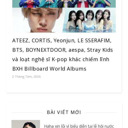
ATEEZ, CORTIS, Yeonjun, LE SSERAFIM,
BTS, BOYNEXTDOOR, aespa, Stray Kids
và loạt nghệ sĩ K-pop khác chiếm lĩnh
BXH Billboard World Albums
2 Tháng Tám, 2026
BÀI VIẾT MỚI
Haha xin lỗi vì biểu diễn tại lễ hội nước