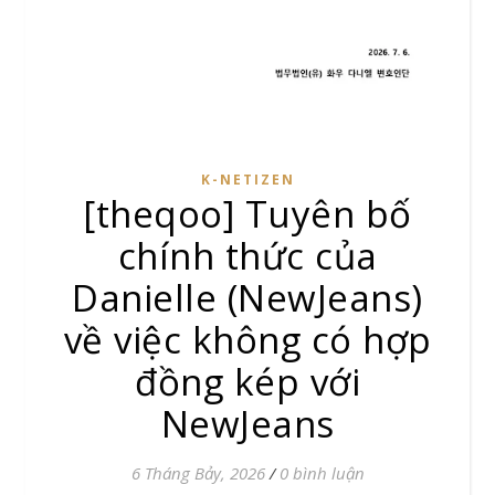
K-NETIZEN
[theqoo] Tuyên bố
chính thức của
Danielle (NewJeans)
về việc không có hợp
đồng kép với
NewJeans
6 Tháng Bảy, 2026
/
0 bình luận