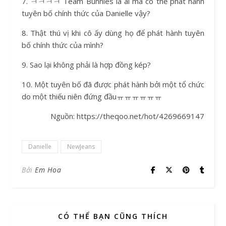
7. ㅋㅋㅋㅋ Team Bunnies là ai mà có thể phát hành
tuyên bố chính thức của Danielle vậy?
8. Thật thú vị khi cô ấy dùng họ để phát hành tuyên
bố chính thức của mình?
9. Sao lại không phải là hợp đồng kép?
10. Một tuyên bố đã được phát hành bởi một tổ chức
do một thiếu niên đứng đầuㅠㅠㅠㅠㅠㅠ
Nguồn: https://theqoo.net/hot/4269669147
Danielle
NewJeans
Bởi
Em Hoa
CÓ THỂ BẠN CŨNG THÍCH