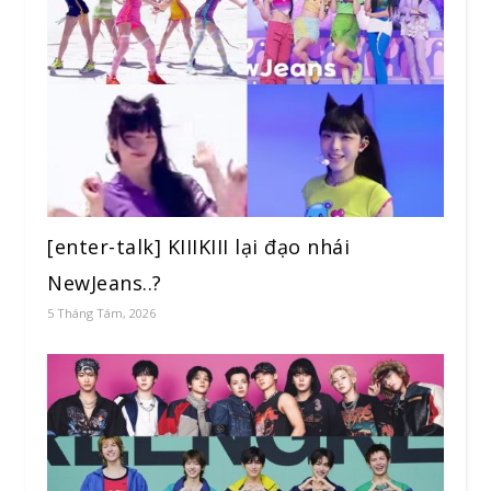
[enter-talk] KIIIKIII lại đạo nhái
NewJeans..?
5 Tháng Tám, 2026