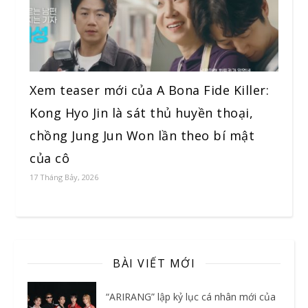
Xem teaser mới của A Bona Fide Killer:
Kong Hyo Jin là sát thủ huyền thoại,
chồng Jung Jun Won lần theo bí mật
của cô
17 Tháng Bảy, 2026
BÀI VIẾT MỚI
“ARIRANG” lập kỷ lục cá nhân mới của