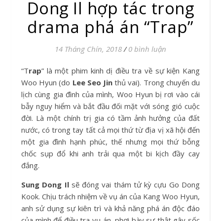
Dong Il hợp tác trong
drama phá án “Trap”
14 Tháng Chín, 2018
/
0 bình luận
“
Trap
” là một phim kinh dị điều tra về sự kiện Kang
Woo Hyun (do
Lee Seo Jin
thủ vai). Trong chuyến du
lịch cùng gia đình của mình, Woo Hyun bị rơi vào cái
bẫy nguy hiểm và bắt đầu đối mặt với sóng gió cuộc
đời. Là một chính trị gia có tầm ảnh hưởng của đất
nước, có trong tay tất cả mọi thứ từ địa vị xã hội đến
một gia đình hạnh phúc, thế nhưng mọi thứ bỗng
chốc sụp đổ khi anh trải qua một bi kịch đầy cay
đắng.
Sung Dong Il
sẽ đóng vai thám tử kỳ cựu Go Dong
Kook. Chịu trách nhiệm về vụ án của Kang Woo Hyun,
anh sử dụng sự kiên trì và khả năng phá án độc đáo
của mình để điều tra vụ án, phơi bày sự thật gây sốc