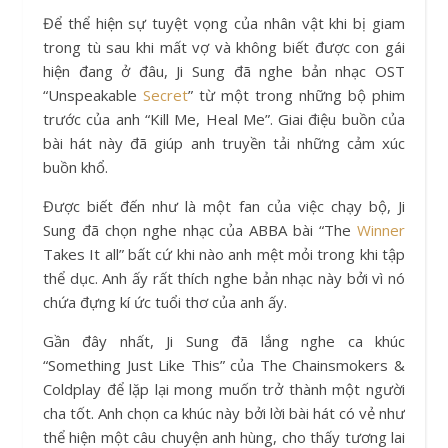
Để thể hiện sự tuyệt vọng của nhân vật khi bị giam
trong tù sau khi mất vợ và không biết được con gái
hiện đang ở đâu, Ji Sung đã nghe bản nhạc OST
“Unspeakable
Secret
” từ một trong những bộ phim
trước của anh “Kill Me, Heal Me”. Giai điệu buồn của
bài hát này đã giúp anh truyền tải những cảm xúc
buồn khổ.
Được biết đến như là một fan của việc chạy bộ, Ji
Sung đã chọn nghe nhạc của ABBA bài “The
Winner
Takes It all” bất cứ khi nào anh mệt mỏi trong khi tập
thể dục. Anh ấy rất thích nghe bản nhạc này bởi vì nó
chứa đựng kí ức tuổi thơ của anh ấy.
Gần đây nhất, Ji Sung đã lắng nghe ca khúc
“Something Just Like This” của The Chainsmokers &
Coldplay để lặp lại mong muốn trở thành một người
cha tốt. Anh chọn ca khúc này bởi lời bài hát có vẻ như
thể hiện một câu chuyện anh hùng, cho thấy tương lai