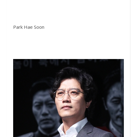
Park Hae Soon