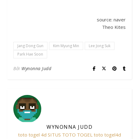
source: naver
Theo Kites
Jang Dong Gun
Kim Myung Min
Lee Jong Suk
Park Hae Soon
Bởi
Wynonna Judd
WYNONNA JUDD
toto togel 4d
SITUS TOTO TOGEL
toto togel4d