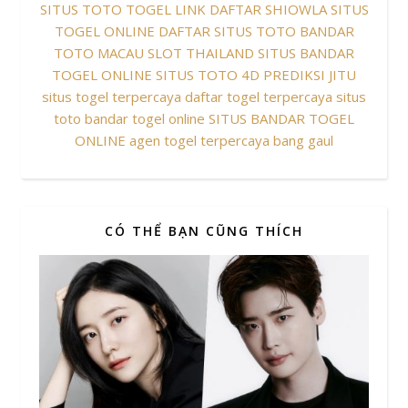
SITUS TOTO TOGEL
LINK DAFTAR SHIOWLA
SITUS
TOGEL ONLINE
DAFTAR SITUS TOTO
BANDAR
TOTO MACAU
SLOT THAILAND
SITUS BANDAR
TOGEL ONLINE
SITUS TOTO 4D
PREDIKSI JITU
situs togel terpercaya
daftar togel terpercaya
situs
toto
bandar togel online
SITUS BANDAR TOGEL
ONLINE
agen togel terpercaya
bang gaul
CÓ THỂ BẠN CŨNG THÍCH