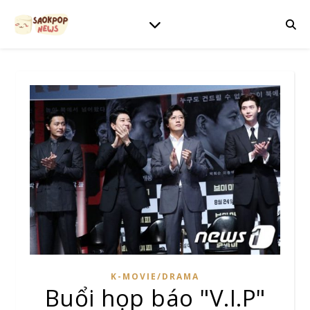
K-MOVIE/DRAMA
Buổi họp báo "V.I.P"