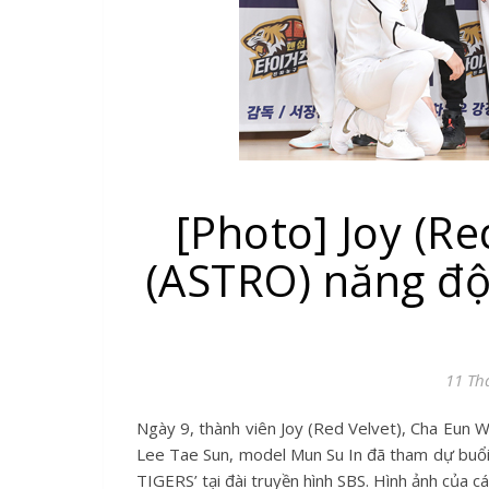
[Photo] Joy (R
(ASTRO) năng độ
11 Th
Ngày 9, thành viên Joy (Red Velvet), Cha Eun Woo (ASTRO), ca sĩ SHORRY, Yoo Seon Ho, diễn viên Lee Sang Yoon,
Lee Tae Sun, model Mun Su In đã tham dự buổ
TIGERS’ tại đài truyền hình SBS. Hình ảnh của cá