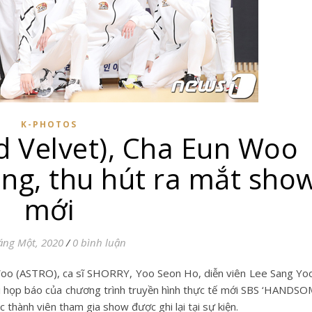
K-PHOTOS
ed Velvet), Cha Eun Woo
ng, thu hút ra mắt sho
mới
áng Một, 2020
/
0 bình luận
i họp báo của chương trình truyền hình thực tế mới SBS ‘HANDS
c thành viên tham gia show được ghi lại tại sự kiện.