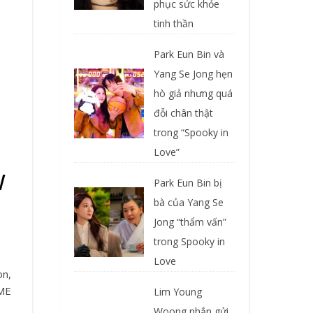
phục sức khỏe
tinh thần
Park Eun Bin và
Yang Se Jong hẹn
hò giả nhưng quá
đỗi chân thật
trong “Spooky in
Love”
w
Park Eun Bin bị
bà của Yang Se
Jong “thẩm vấn”
trong Spooky in
Love
OME
Lim Young
Woong nhắn gửi