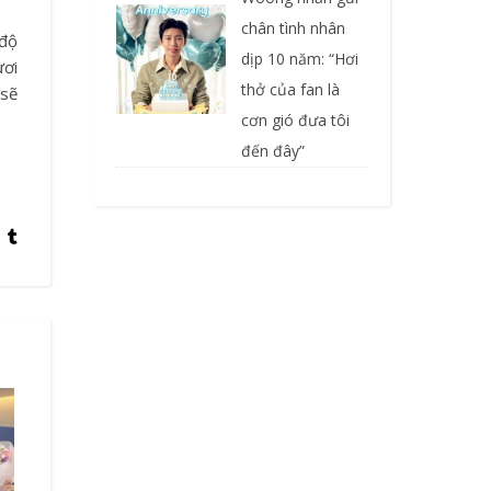
chân tình nhân
 độ
dịp 10 năm: “Hơi
ươi
thở của fan là
 sẽ
cơn gió đưa tôi
đến đây”