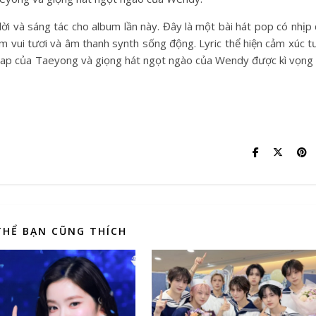
lời và sáng tác cho album lần này. Đây là một bài hát pop có nhịp
âm vui tươi và âm thanh synth sống động. Lyric thể hiện cảm xúc t
 rap của Taeyong và giọng hát ngọt ngào của Wendy được kì vọng
THỂ BẠN CŨNG THÍCH