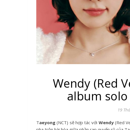
Wendy (Red Ve
album solo
19 Th
Taeyong
(NCT) sẽ hợp tác với
Wendy
(Red Ve
pha trộn hài hòa giữa phần rap quyến rũ của T