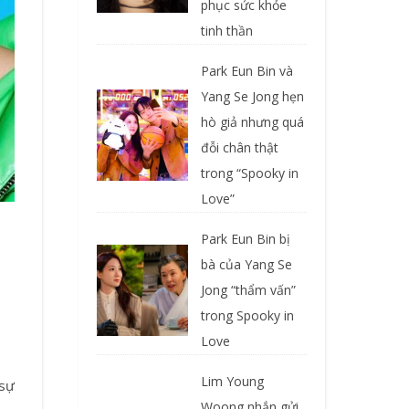
phục sức khỏe
tinh thần
Park Eun Bin và
Yang Se Jong hẹn
hò giả nhưng quá
đỗi chân thật
trong “Spooky in
Love”
Park Eun Bin bị
bà của Yang Se
Jong “thẩm vấn”
trong Spooky in
Love
Lim Young
 sự
Woong nhắn gửi