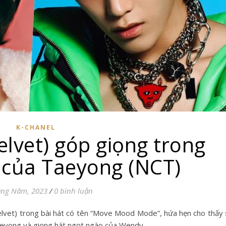
K-CHANEL
lvet) góp giọng trong
 của Taeyong (NCT)
áng Năm, 2023
/
0 bình luận
lvet) trong bài hát có tên “Move Mood Mode”, hứa hẹn cho thấy
aeyong và giọng hát ngọt ngào của Wendy.