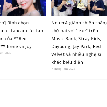
oo] Bình chọn
NouerA giành chiến thắn
nail fancam lúc fan
thứ hai với “.exe” trên
ân của **Red
Music Bank; Stray Kids,
** Irene và Joy
Dayoung, Jay Park, Red
ám, 2026
Velvet và nhiều nghệ sĩ
khác biểu diễn
7 Tháng Tám, 2026