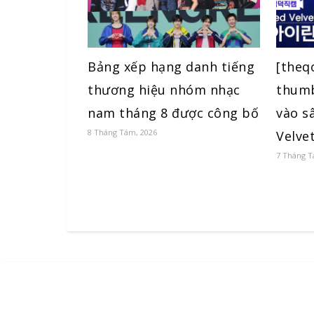
Bảng xếp hạng danh tiếng
[theq
thương hiệu nhóm nhạc
thumb
nam tháng 8 được công bố
vào s
8 Tháng Tám, 2026
Velvet
7 Tháng T