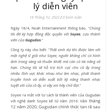
lý diễn viên
18 Tháng Tư, 2022
/
0 bình luận
Ngày 18/4, Noah Entertainment thông báo,
"Chúng
tôi đã ký hợp đồng độc quyền với
Soyee
, cựu thành
viên của
Gugudan
."
Công ty này cho biết: "
Thật vinh dự khi được làm với
một nghệ sĩ giỏi như Soyee, người không chỉ có hình
ảnh trong sáng và thuần khiết mà còn có tài năng vô
hạn. Chúng tôi sẽ hỗ trợ tích cực cho cô ấy trong
nhiều lĩnh vực khác nhau như âm nhạc, phát thanh
truyền hình và diễn xuất bởi kỹ năng thanh nhạc
tuyệt vời của cô ấy, vì vậy xin hãy chờ đợi
."
Soyee ra mắt với tư cách là thành viên của Gugudan
ào tháng
với nghệ danh Soyee kể từ năm 2016. V
12 năm 2020, Gugudan chính thức tan rã sau