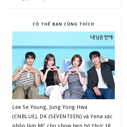
CÓ THỂ BẠN CŨNG THÍCH
Lee Se Young, Jung Yong Hwa
(CNBLUE), DK (SEVENTEEN) và Yena xác
nhận làm MC cho show hẹn hò thực tế