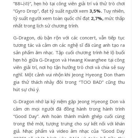
“88나라”, hẹn hò tại công viên giải trí và thử trò chơi
“Gyro Drop”, đạt tỷ suất người xem
3,5%.
Tuy nhiên,
tỷ suất người xem toàn quốc chỉ đạt
2,7%,
mức thấp
nhất trong lịch sử chương trình.
G-Dragon, dù bận rộn với các concert, vẫn tiếp tục
tương tác và cảm ơn các nghệ sĩ đã cùng anh tạo ra
sản phẩm âm nhạc. Tập cuối chương trình hé lộ buổi
hẹn hò giữa G-Dragon và Hwang Kwanghee tại công
viên giải trí, nơi họ tận hưởng trò chơi và chia sẻ suy
nghĩ. Một cảnh vui nhộn khi Jeong Hyeong Don tham
gia thử thách nhảy đôi trong “TOO BAD” cũng thu
hút sự chú ý.
G-Dragon nhớ lại kỷ niệm gặp Jeong Hyeong Don và
cảm ơn mọi người đã đồng hành trong hành trình
“Good Day”. Anh hoàn thành mảnh ghép cuối cùng
trong thẻ mời, tượng trưng cho sự kết nối với khán
giả. Nhạc phẩm và video âm nhạc của “Good Day