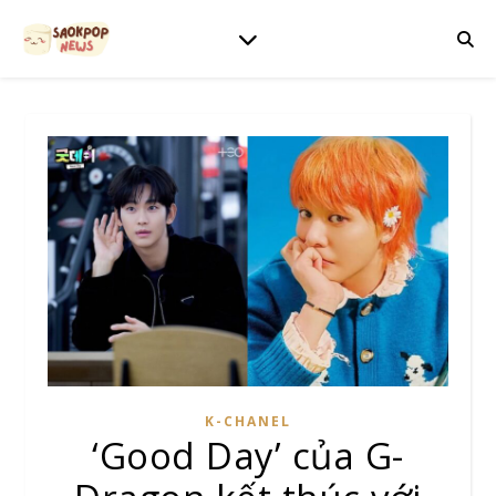
K-CHANEL
‘Good Day’ của G-