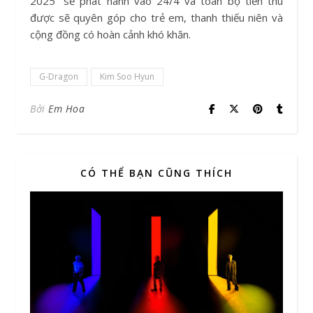
2025” sẽ phát hành vào 24/4 và toàn bộ tiền thu
được sẽ quyên góp cho trẻ em, thanh thiếu niên và
cộng đồng có hoàn cảnh khó khăn.
G-Dragon
Kim Soo Hyun
Bởi
Em Hoa
CÓ THỂ BẠN CŨNG THÍCH