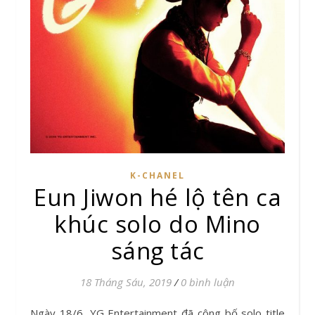
K-CHANEL
Eun Jiwon hé lộ tên ca
khúc solo do Mino
sáng tác
18 Tháng Sáu, 2019
/
0 bình luận
Ngày 18/6, YG Entertainment đã công bố solo title