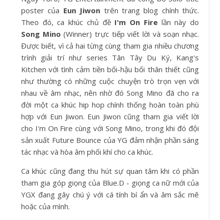
poster của
Eun Jiwon
trên trang blog chính thức.
Theo đó, ca khúc chủ đề
I'm On Fire
lần này do
Song Mino
(Winner) trực tiếp viết lời và soạn nhạc.
Được biết, vì cả hai từng cùng tham gia nhiều chương
trình giải trí như series Tân Tây Du Ký, Kang's
Kitchen với tình cảm tiền bối-hậu bối thân thiết cũng
như thường có những cuộc chuyện trò trọn vẹn với
nhau về âm nhạc, nên nhờ đó Song Mino đã cho ra
đời một ca khúc hip hop chính thống hoàn toàn phù
hợp với Eun Jiwon. Eun Jiwon cũng tham gia viết lời
cho I'm On Fire cùng với Song Mino, trong khi đó đội
sản xuất Future Bounce của YG đảm nhận phần sáng
tác nhạc và hòa âm phối khí cho ca khúc.
Ca khúc cũng đang thu hút sự quan tâm khi có phần
tham gia góp giọng của Blue.D - giọng ca nữ mới của
YGX đang gây chú ý với cá tính bí ẩn và âm sắc mê
hoặc của mình.