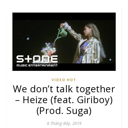
VIDEO HOT
We don’t talk together
– Heize (feat. Giriboy)
(Prod. Suga)
8 Tháng Bảy, 2019