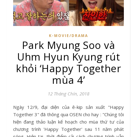
K-MOVIE/DRAMA
Park Myung Soo và
Uhm Hyun Kyung rút
khỏi ‘Happy Together
mùa 4’
12 Tháng Chín, 2018
Ngày 12/9, đại diện của ê-kip sản xuất "Happy
Together 3" đã thông qua OSEN cho hay : "Chúng tôi
hiện đang thảo luận kế hoạch cho mùa thứ tư của
chương trình 'Happy Together' sau 11 năm phát
sóng. Hiện tại, thời điểm cải cách chương trình vẫn