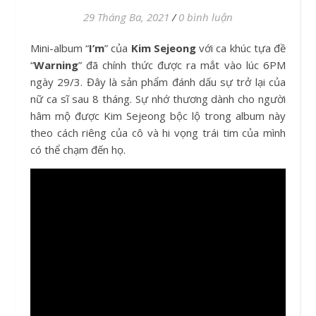
29 Tháng Ba, 2021
/
0 bình luận
Mini-album “
I’m
” của
Kim Sejeong
với ca khúc tựa đề
“
Warning
” đã chính thức được ra mắt vào lúc 6PM
ngày 29/3. Đây là sản phẩm đánh dấu sự trở lại của
nữ ca sĩ sau 8 tháng. Sự nhớ thương dành cho người
hâm mộ được Kim Sejeong bộc lộ trong album này
theo cách riêng của cô và hi vọng trái tim của mình
có thể chạm đến họ.