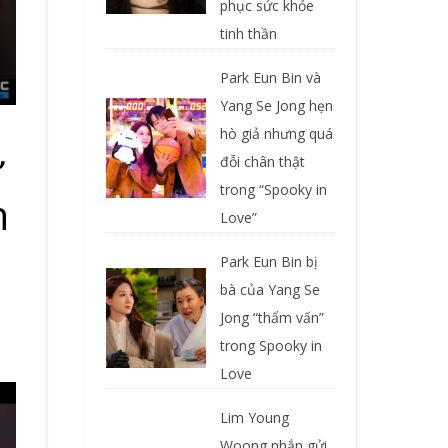
phục sức khỏe
tinh thần
Park Eun Bin và
Yang Se Jong hẹn
hò giả nhưng quá
ư
đỗi chân thật
trong “Spooky in
n
Love”
Park Eun Bin bị
bà của Yang Se
Jong “thẩm vấn”
trong Spooky in
Love
Lim Young
Woong nhắn gửi