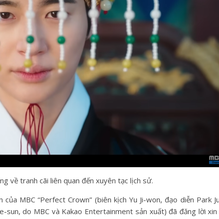
g về tranh cãi liên quan đến xuyên tạc lịch sử.
n của MBC “Perfect Crown” (biên kịch Yu Ji-won, đạo diễn Park J
sun, do MBC và Kakao Entertainment sản xuất) đã đăng lời xin 