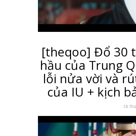
[theqoo] Đổ 30 
hầu của Trung Q
lỗi nửa vời và rú
của IU + kịch b
18 Th