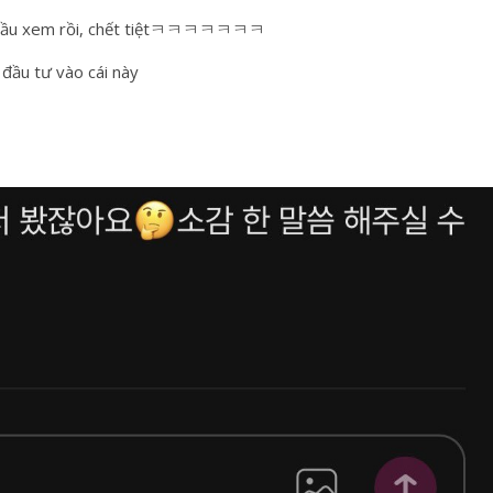
ắt đầu xem rồi, chết tiệtㅋㅋㅋㅋㅋㅋㅋ
đầu tư vào cái này