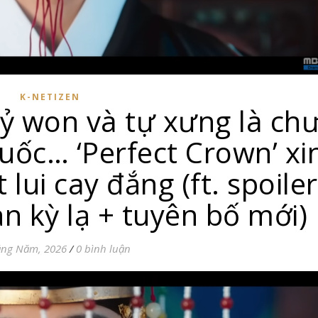
K-NETIZEN
tỷ won và tự xưng là ch
uốc… ‘Perfect Crown’ xi
t lui cay đắng (ft. spoiler
ản kỳ lạ + tuyên bố mới)
áng Năm, 2026
/
0 bình luận