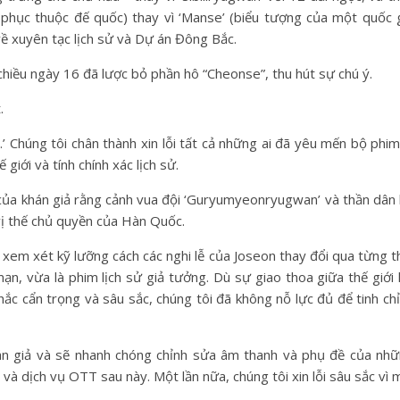
phục thuộc đế quốc) thay vì ‘Manse’ (biểu tượng của một quốc 
về xuyên tạc lịch sử và Dự án Đông Bắc.
 chiều ngày 16 đã lược bỏ phần hô “Cheonse”, thu hút sự chú ý.
.
.’ Chúng tôi chân thành xin lỗi tất cả những ai đã yêu mến bộ phim
giới và tính chính xác lịch sử.
h của khán giả rằng cảnh vua đội ‘Guryumyeonryugwan’ và thần dân
vị thế chủ quyền của Hàn Quốc.
 xem xét kỹ lưỡng cách các nghi lễ của Joseon thay đổi qua từng t
mạn, vừa là phim lịch sử giả tưởng. Dù sự giao thoa giữa thế giới
nhắc cẩn trọng và sâu sắc, chúng tôi đã không nỗ lực đủ để tinh ch
khán giả và sẽ nhanh chóng chỉnh sửa âm thanh và phụ đề của nh
và dịch vụ OTT sau này. Một lần nữa, chúng tôi xin lỗi sâu sắc vì 