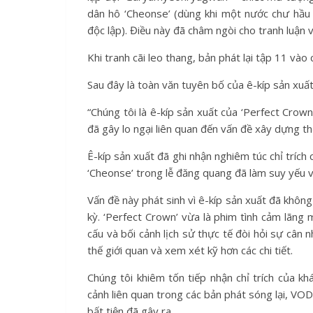
dân hô ‘Cheonse’ (dùng khi một nước chư hầu 
độc lập). Điều này đã châm ngòi cho tranh luận 
Khi tranh cãi leo thang, bản phát lại tập 11 vào
Sau đây là toàn văn tuyên bố của ê-kíp sản xuất
“Chúng tôi là ê-kíp sản xuất của ‘Perfect Crown
đã gây lo ngại liên quan đến vấn đề xây dựng thế 
Ê-kíp sản xuất đã ghi nhận nghiêm túc chỉ tríc
‘Cheonse’ trong lễ đăng quang đã làm suy yếu 
Vấn đề này phát sinh vì ê-kíp sản xuất đã không
kỳ. ‘Perfect Crown’ vừa là phim tình cảm lãng 
cấu và bối cảnh lịch sử thực tế đòi hỏi sự cân 
thế giới quan và xem xét kỹ hơn các chi tiết.
Chúng tôi khiêm tốn tiếp nhận chỉ trích của 
cảnh liên quan trong các bản phát sóng lại, VOD 
bất tiện đã gây ra.