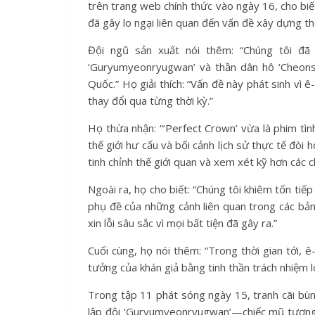
trên trang web chính thức vào ngày 16, cho biết
đã gây lo ngại liên quan đến vấn đề xây dựng thế 
Đội ngũ sản xuất nói thêm: “Chúng tôi đã 
‘Guryumyeonryugwan’ và thần dân hô ‘Cheons
Quốc.” Họ giải thích: “Vấn đề này phát sinh vì 
thay đổi qua từng thời kỳ.”
Họ thừa nhận: “‘Perfect Crown’ vừa là phim tìn
thế giới hư cấu và bối cảnh lịch sử thực tế đòi 
tinh chỉnh thế giới quan và xem xét kỹ hơn các chi
Ngoài ra, họ cho biết: “Chúng tôi khiêm tốn tiế
phụ đề của những cảnh liên quan trong các bản
xin lỗi sâu sắc vì mọi bất tiện đã gây ra.”
Cuối cùng, họ nói thêm: “Trong thời gian tới, 
tưởng của khán giả bằng tinh thần trách nhiệm l
Trong tập 11 phát sóng ngày 15, tranh cãi bùn
lập đội ‘Guryumyeonryugwan’—chiếc mũ tượng t