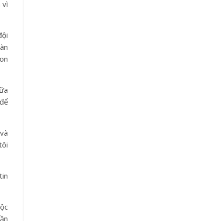
 vì
đội
Hàn
eon
iữa
 để
 và
tôi
tin
độc
hần