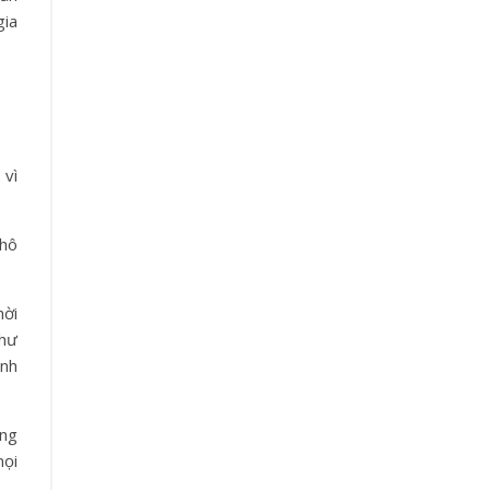
gia
 vì
 hô
hời
 hư
ỉnh
ững
mọi