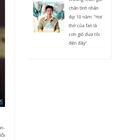
chân tình nhân
dịp 10 năm: “Hơi
thở của fan là
cơn gió đưa tôi
đến đây”
un-
lỗi