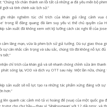
: “Chúng tôi chân thành xin lỗi tất cả những ai đã yêu mến bộ phim
giới và tính chính xác lịch sử.”
ghi nhận nghiêm túc chỉ trích của khán giả rằng cảnh vua 
e’ trong lễ đăng quang đã làm suy yếu vị thế chủ quyền của 
ê-kíp sản xuất đã không xem xét kỹ lưỡng cách các nghi lễ của Jos
h cảm lãng mạn, vừa là phim lịch sử giả tưởng. Dù sự giao thoa g
hỏi sự cân nhắc cẩn trọng và sâu sắc, chúng tôi đã không nỗ lực đủ
 tiết.”
p nhận chỉ trích của khán giả và sẽ nhanh chóng chỉnh sửa âm thanh
 phát sóng lại, VOD và dịch vụ OTT sau này. Một lần nữa, chúng 
ê-kíp sản xuất sẽ nỗ lực tạo ra những tác phẩm xứng đáng với sự 
ớn hơn.”
g lên quanh các cảnh mô tả vị hoàng đế (vua) của một quốc gia 
rưng cho chư hầu—thay vì ‘Sibiilryugwan’ với 12 dải ngọc, và t