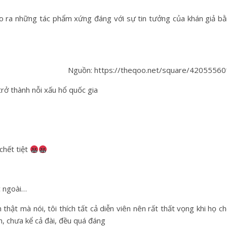
 tạo ra những tác phẩm xứng đáng với sự tin tưởng của khán giả b
Nguồn: https://theqoo.net/square/4205556
trở thành nỗi xấu hổ quốc gia
chết tiệt
c ngoài…
hật mà nói, tôi thích tất cả diễn viên nên rất thất vọng khi họ c
n, chưa kể cả đài, đều quá đáng