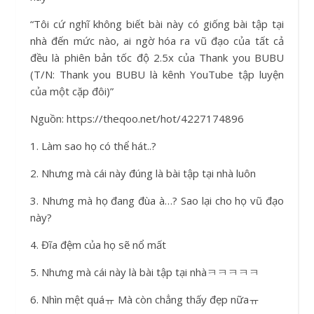
“Tôi cứ nghĩ không biết bài này có giống bài tập tại
nhà đến mức nào, ai ngờ hóa ra vũ đạo của tất cả
đều là phiên bản tốc độ 2.5x của Thank you BUBU
(T/N: Thank you BUBU là kênh YouTube tập luyện
của một cặp đôi)”
Nguồn: https://theqoo.net/hot/4227174896
1. Làm sao họ có thể hát..?
2. Nhưng mà cái này đúng là bài tập tại nhà luôn
3. Nhưng mà họ đang đùa à…? Sao lại cho họ vũ đạo
này?
4. Đĩa đệm của họ sẽ nổ mất
5. Nhưng mà cái này là bài tập tại nhàㅋㅋㅋㅋㅋ
6. Nhìn mệt quáㅠ Mà còn chẳng thấy đẹp nữaㅠ