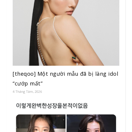
[theqoo] Một người mẫu đã bị làng idol
“cướp mất”
4 Tháng Tám, 2026