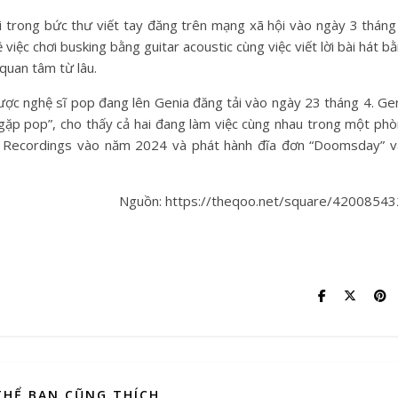
 trong bức thư viết tay đăng trên mạng xã hội vào ngày 3 tháng
iệc chơi busking bằng guitar acoustic cùng việc viết lời bài hát b
quan tâm từ lâu.
ợc nghệ sĩ pop đang lên Genia đăng tải vào ngày 23 tháng 4. Ge
p gặp pop”, cho thấy cả hai đang làm việc cùng nhau trong một ph
am Recordings vào năm 2024 và phát hành đĩa đơn “Doomsday” 
Nguồn: https://theqoo.net/square/4200854
THỂ BẠN CŨNG THÍCH