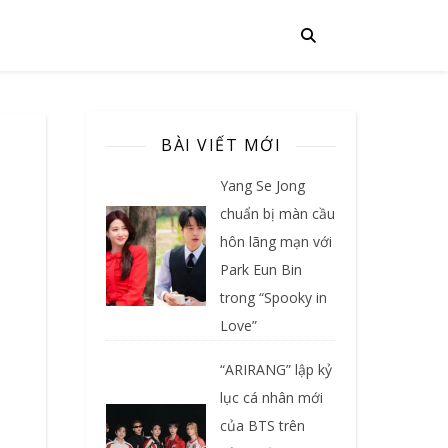
BÀI VIẾT MỚI
Yang Se Jong
chuẩn bị màn cầu
hôn lãng mạn với
Park Eun Bin
trong “Spooky in
Love”
“ARIRANG” lập kỷ
lục cá nhân mới
của BTS trên