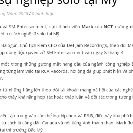
áng Năm, 2026
/
0 bình luận
am và SM Entertainment, cựu thành viên
Mark
của
NCT
dường n
ới tư cách nghệ sĩ solo tại Mỹ.
i Balogun, Chủ tịch kiêm CEO của Def Jam Recordings, theo dõi M
hợp đồng độc quyền với SM Entertainment vào ngày 8 tháng 4.
là một trong những gương mặt hàng đầu của ngành công nghiệp
ng từng làm việc tại RCA Records, nơi ông đã giúp phát hiện và p
r.
 từ những hãng lớn theo dõi tài khoản mạng xã hội của các nghệ
 cho thấy khả năng hợp tác hoặc thảo luận về đối tác trong tương l
việc tập trung vào các thể loại hip-hop và R&B, điều này khá phù 
i tư cách là công dân Canada và nói tiếng Anh thành thạo, Mark đ
tại thị trường Bắc Mỹ.