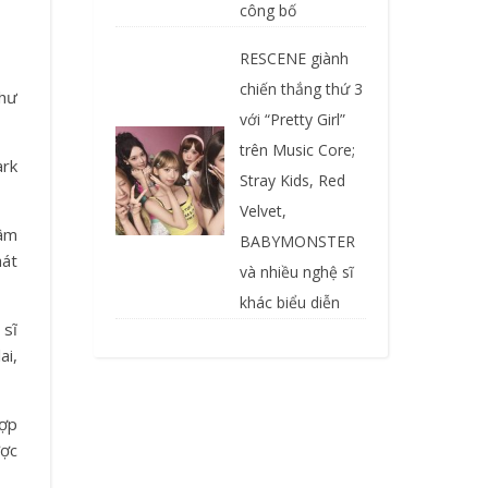
công bố
RESCENE giành
chiến thắng thứ 3
hư
với “Pretty Girl”
trên Music Core;
ark
Stray Kids, Red
Velvet,
 âm
BABYMONSTER
hát
và nhiều nghệ sĩ
khác biểu diễn
 sĩ
ai,
hợp
ược