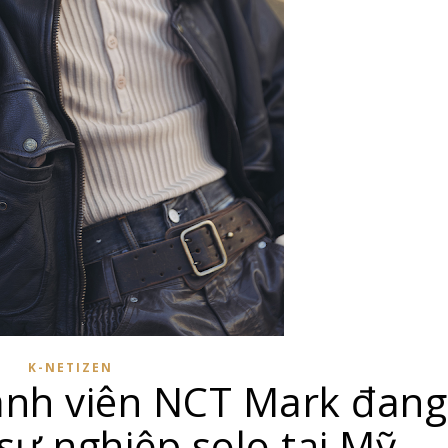
K-NETIZEN
ành viên NCT Mark đang
sự nghiệp solo tại Mỹ