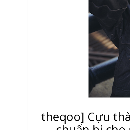
theqoo] Cựu th
chuẩn bị cho 