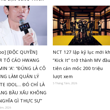
oo] [ĐỘC QUYỀN]
NCT 127 lập kỷ lục mới kh
I TỐ CÁO HWANG
“Kick It” trở thành MV đầ
IN ‘A’: “ĐÚNG LÀ CÔ
tiên cán mốc 200 triệu
ỪNG LÀM QUẢN LÝ
lượt xem
5 Tháng Tám, 2026
TE IDOL… ĐÓ CHỈ LÀ
ẮNG BẦU XẤU KHÔNG
NGHĨA GÌ THỰC SỰ”
ám, 2026