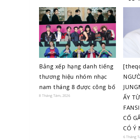
Bảng xếp hạng danh tiếng
[theq
thương hiệu nhóm nhạc
NGƯỜ
nam tháng 8 được công bố
JUNGM
8 Tháng Tám, 2026
ẤY T
FANSI
CỐ G
CÓ Ý 
6 Tháng T