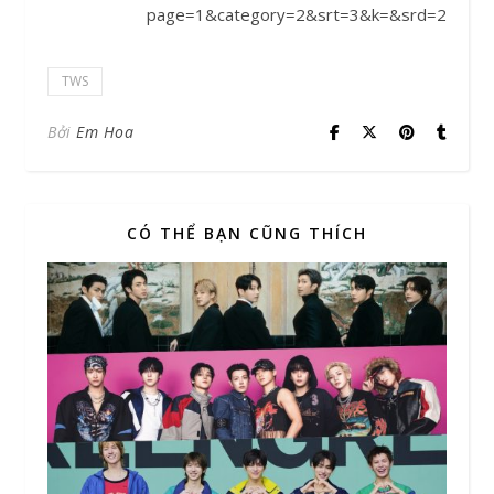
page=1&category=2&srt=3&k=&srd=2
TWS
Bởi
Em Hoa
CÓ THỂ BẠN CŨNG THÍCH