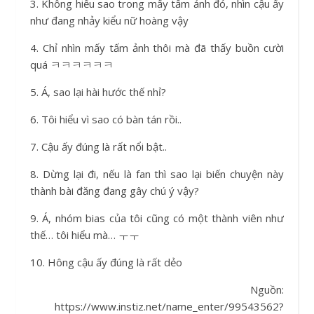
3. Không hiểu sao trong mấy tấm ảnh đó, nhìn cậu ấy
như đang nhảy kiểu nữ hoàng vậy
4. Chỉ nhìn mấy tấm ảnh thôi mà đã thấy buồn cười
quá ㅋㅋㅋㅋㅋㅋ
5. Á, sao lại hài hước thế nhỉ?
6. Tôi hiểu vì sao có bàn tán rồi..
7. Cậu ấy đúng là rất nổi bật..
8. Dừng lại đi, nếu là fan thì sao lại biến chuyện này
thành bài đăng đang gây chú ý vậy?
9. Á, nhóm bias của tôi cũng có một thành viên như
thế… tôi hiểu mà… ㅜㅜ
10. Hông cậu ấy đúng là rất dẻo
Nguồn:
https://www.instiz.net/name_enter/99543562?