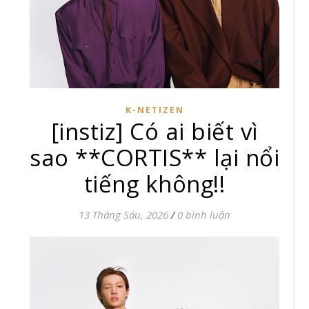
K-NETIZEN
[instiz] Có ai biết vì
sao **CORTIS** lại nổi
tiếng không!!
13 Tháng Sáu, 2026
/
0 bình luận