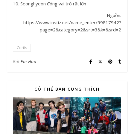
10. Seonghyeon đóng vai trò rất lớn
Nguồn:
https://www.instiz.net/name_enter/99817942?
page=2&category=2&srt=3&k=&srd=2
Cortis
Bởi
Em Hoa
CÓ THỂ BẠN CŨNG THÍCH