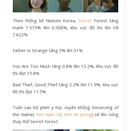
Theo thống kê Nielsen Korea,
Secret
Forest tăng
mạnh 1.575% lên 6.568%, khu vực đô thị lên tới
7.622%
Father Is Strange tăng 3% lên 31%
You Are Too Much tăng 0.8% lên 15.2%, khu vực đô
thị đạt 15.8%
Bad Thief, Good Thief tăng 2.2% lên 11.9%, khu vực
đô thị đạt 11.5%
Tuần sau bộ phim y học xuyên không Deserving of
the Name(
Kim Nam Gil
;
Kim Ah Joong
) sẽ lên sóng
thay thế Secret Forest