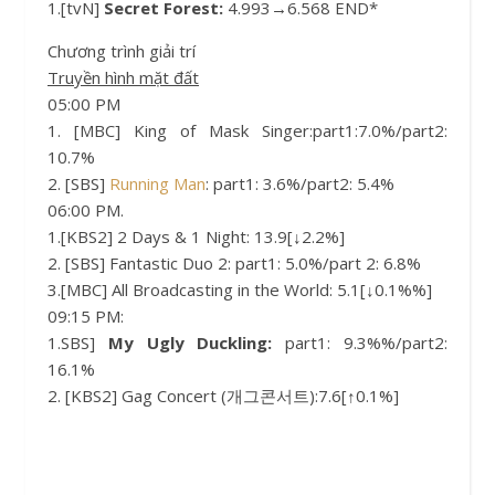
1.[tvN]
Secret Forest:
4.993→6.568 END*
Chương trình giải trí
Truyền hình mặt đất
05:00 PM
1. [MBC] King of Mask Singer:part1:7.0%/part2:
10.7%
2. [SBS]
Running Man
: part1: 3.6%/part2: 5.4%
06:00 PM.
1.[KBS2] 2 Days & 1 Night: 13.9[↓2.2%]
2. [SBS] Fantastic Duo 2: part1: 5.0%/part 2: 6.8%
3.[MBC] All Broadcasting in the World: 5.1[↓0.1%%]
09:15 PM:
1.SBS]
My Ugly Duckling:
part1: 9.3%%/part2:
16.1%
2. [KBS2] Gag Concert (개그콘서트):7.6[↑0.1%]