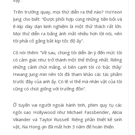
Trên trường quay, mọi thứ diễn ra thế nào? HoYeon
Jung cho biết: “Được phối hợp cùng những tiền bối và
ê-kíp dày dạn kinh nghiệm là một thử thách rất lớn.
Mọi thứ diễn ra bằng ánh mắt nhiều hơn lời nói, nên
tôi phải cố gắng bắt kịp tốc độ ấy”.
Cô nói thêm: “Về sau, chúng tôi diễn ăn ý đến mức tôi
có cảm giác như trở thành một thể thống nhất. Riêng
những cảnh chửi mắng, vì bên cạnh tôi có ‘bậc thầy’
Hwang Jung-min nên tôi đã tham khảo các tác phẩm
trước đây của anh ấy. Có lẽ vì thế mà nhân vật của tôi
cũng có chút giống với trưởng đồn”.
Ở tuyến vai người ngoài hành tinh, phim quy tụ các
ngôi sao Hollywood như Michael Fassbender, Alicia
Vikander và Taylor Russell. Riêng phần thiết kế sinh
vật, Na Hong-jin đã mất hơn 3 năm để hoàn thiện.