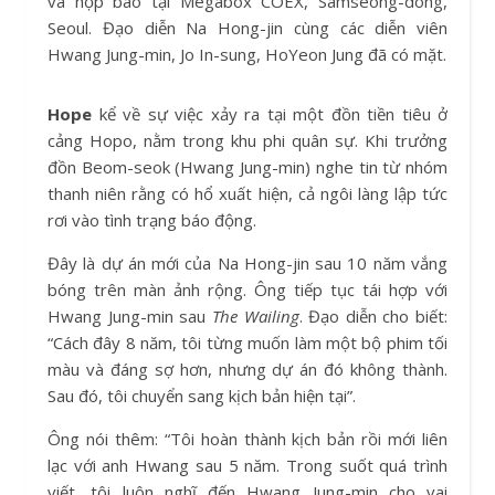
và họp báo tại Megabox COEX, Samseong-dong,
Seoul. Đạo diễn Na Hong-jin cùng các diễn viên
Hwang Jung-min, Jo In-sung, HoYeon Jung đã có mặt.
Hope
kể về sự việc xảy ra tại một đồn tiền tiêu ở
cảng Hopo, nằm trong khu phi quân sự. Khi trưởng
đồn Beom-seok (Hwang Jung-min) nghe tin từ nhóm
thanh niên rằng có hổ xuất hiện, cả ngôi làng lập tức
rơi vào tình trạng báo động.
Đây là dự án mới của Na Hong-jin sau 10 năm vắng
bóng trên màn ảnh rộng. Ông tiếp tục tái hợp với
Hwang Jung-min sau
The Wailing
. Đạo diễn cho biết:
“Cách đây 8 năm, tôi từng muốn làm một bộ phim tối
màu và đáng sợ hơn, nhưng dự án đó không thành.
Sau đó, tôi chuyển sang kịch bản hiện tại”.
Ông nói thêm: “Tôi hoàn thành kịch bản rồi mới liên
lạc với anh Hwang sau 5 năm. Trong suốt quá trình
viết, tôi luôn nghĩ đến Hwang Jung-min cho vai