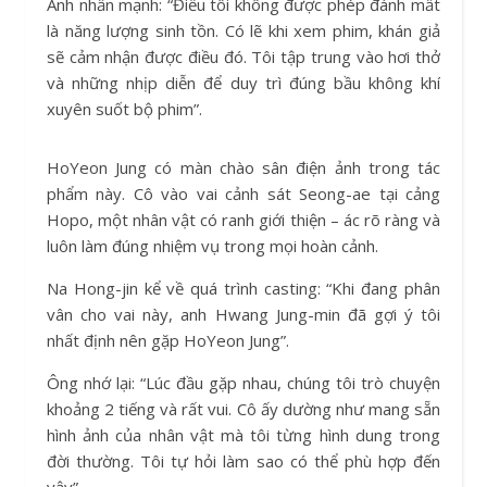
Anh nhấn mạnh: “Điều tôi không được phép đánh mất
là năng lượng sinh tồn. Có lẽ khi xem phim, khán giả
sẽ cảm nhận được điều đó. Tôi tập trung vào hơi thở
và những nhịp diễn để duy trì đúng bầu không khí
xuyên suốt bộ phim”.
HoYeon Jung có màn chào sân điện ảnh trong tác
phẩm này. Cô vào vai cảnh sát Seong-ae tại cảng
Hopo, một nhân vật có ranh giới thiện – ác rõ ràng và
luôn làm đúng nhiệm vụ trong mọi hoàn cảnh.
Na Hong-jin kể về quá trình casting: “Khi đang phân
vân cho vai này, anh Hwang Jung-min đã gợi ý tôi
nhất định nên gặp HoYeon Jung”.
Ông nhớ lại: “Lúc đầu gặp nhau, chúng tôi trò chuyện
khoảng 2 tiếng và rất vui. Cô ấy dường như mang sẵn
hình ảnh của nhân vật mà tôi từng hình dung trong
đời thường. Tôi tự hỏi làm sao có thể phù hợp đến
vậy”.