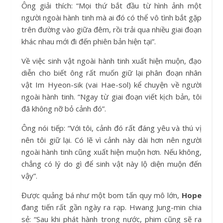
Ông giải thích: “Mọi thứ bắt đầu từ hình ảnh một
người ngoài hành tinh mà ai đó có thể vô tình bắt gặp
trên đường vào giữa đêm, rồi trải qua nhiều giai đoạn
khác nhau mới đi đến phiên bản hiện tại”.
Về việc sinh vật ngoài hành tinh xuất hiện muộn, đạo
diễn cho biết ông rất muốn giữ lại phân đoạn nhân
vật Im Hyeon-sik (vai Hae-sol) kể chuyện về người
ngoài hành tinh. “Ngay từ giai đoạn viết kịch bản, tôi
đã không nỡ bỏ cảnh đó”.
Ông nói tiếp: “Với tôi, cảnh đó rất đáng yêu và thú vị
nên tôi giữ lại. Có lẽ vì cảnh này dài hơn nên người
ngoài hành tinh cũng xuất hiện muộn hơn. Nếu không,
chẳng có lý do gì để sinh vật này lộ diện muộn đến
vậy”.
Được quảng bá như một bom tấn quy mô lớn,
Hope
đang tiến rất gần ngày ra rạp. Hwang Jung-min chia
sẻ: “Sau khi phát hành trong nước, phim cũng sẽ ra