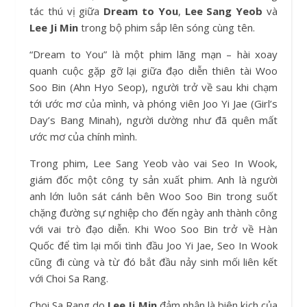
tác thú vị giữa
Dream to You
,
Lee Sang Yeob
và
Lee Ji Min
trong bộ phim sắp lên sóng cùng tên.
“Dream to You” là một phim lãng mạn – hài xoay
quanh cuộc gặp gỡ lại giữa đạo diễn thiên tài Woo
Soo Bin (Ahn Hyo Seop), người trở về sau khi chạm
tới ước mơ của mình, và phóng viên Joo Yi Jae (Girl’s
Day’s Bang Minah), người dường như đã quên mất
ước mơ của chính mình.
Trong phim, Lee Sang Yeob vào vai Seo In Wook,
giám đốc một công ty sản xuất phim. Anh là người
anh lớn luôn sát cánh bên Woo Soo Bin trong suốt
chặng đường sự nghiệp cho đến ngày anh thành công
với vai trò đạo diễn. Khi Woo Soo Bin trở về Hàn
Quốc để tìm lại mối tình đầu Joo Yi Jae, Seo In Wook
cũng đi cùng và từ đó bắt đầu nảy sinh mối liên kết
với Choi Sa Rang.
Choi Sa Rang do
Lee Ji Min
đảm nhận là biên kịch của