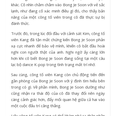
khác. Cô nhìn chằm chằm vào Bong Je Soon với vẻ sắc
lạnh, như đang cố xác minh điều gì đó, cho thấy bản
năng của một công tố viên trong cô đã thực sự bị
đánh thức.
Trước đó, trong lúc đối đầu với cảnh sát Kim, công tố
viên Kang đã tận mắt chứng kiến Bong Je Soon phản
xạ cực nhanh để bảo vệ mình, khiến cô bắt đầu hoài
nghi con người thật của anh. Nghi ngờ ấy càng lớn
hơn khi cô biết Bong Je Soon đang sống tại một câu
lạc bộ dance K-pop trong tình trạng mất trí nhớ.
Sau cùng, công tố viên Kang còn chủ động tiến đến
gần phòng của Bong Je Soon với ý định tìm hiểu bên
trong có gì. Về phần mình, Bong Je Soon dường như
cũng nhận ra thái độ của cô đã thay đổi nên ngày
càng cảnh giác hơn, đẩy mối quan hệ giữa cả hai vào
một cuộc đấu trí căng thẳng.
Liệu công tố viên Kang có thể khám phá ra thân phận