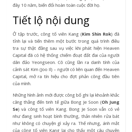
đây 10 năm, biến đổi hoàn toàn cuộc đời họ.
Tiết lộ nội dung
Ở tập trước, công tố viên Kang (
Kim Shin Rok
) đã
tỉnh lại và tiến thêm một bước trong quá trình điều
tra sự thật đằng sau vụ việc khi phát hiện Heaven
Capital đã có hệ thống chiếm đoạt đất đai của người
dân đảo Yeongseon. Cô cũng lần ra danh tính của
cảnh sát Kim (Joo Il) – người có liên quan đến Heaven
Capital, mở ra tín hiệu cho đợt phản công đầu tiên
của mình.
Những hình ảnh mới được công bố ghi lại khoảnh khắc
căng thẳng đến tinh tế giữa Bong Je Soon (
Oh Jung
Se
) và công tố viên Kang. Bong Je Soon vẫn có vẻ
như đang sinh hoạt bình thường, thản nhiên rửa bát
như không có chuyện gì xảy ra. Thế nhưng, ánh mắt
của công tố viên Kang lại cho thấy một câu chuyện