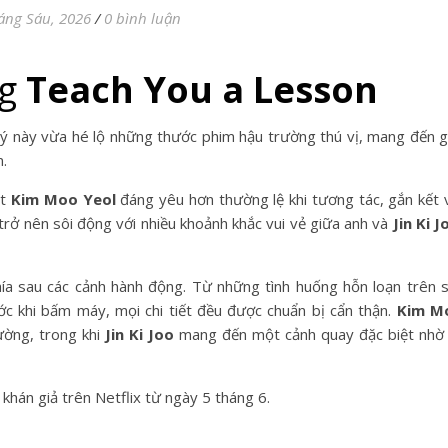
áng Sáu, 2026
/
0 bình luận
ng
Teach You a Lesson
ý này vừa hé lộ những thước phim hậu trường thú vị, mang đến 
m.
ột
Kim Moo Yeol
đáng yêu hơn thường lệ khi tương tác, gắn kết 
trở nên sôi động với nhiều khoảnh khắc vui vẻ giữa anh và
Jin Ki J
ía sau các cảnh hành động. Từ những tình huống hỗn loạn trên 
ớc khi bấm máy, mọi chi tiết đều được chuẩn bị cẩn thận.
Kim M
ường, trong khi
Jin Ki Joo
mang đến một cảnh quay đặc biệt nhờ
hán giả trên Netflix từ ngày 5 tháng 6.