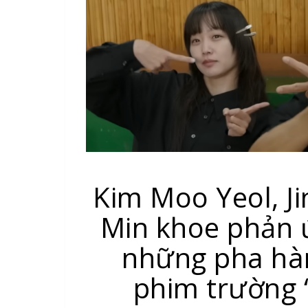
Kim Moo Yeol, Ji
Min khoe phản ứ
những pha hàn
phim trường 