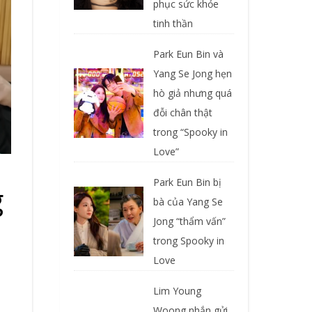
phục sức khỏe
tinh thần
Park Eun Bin và
Yang Se Jong hẹn
hò giả nhưng quá
đỗi chân thật
trong “Spooky in
Love”
Park Eun Bin bị
g
bà của Yang Se
Jong “thẩm vấn”
trong Spooky in
Love
Lim Young
Woong nhắn gửi