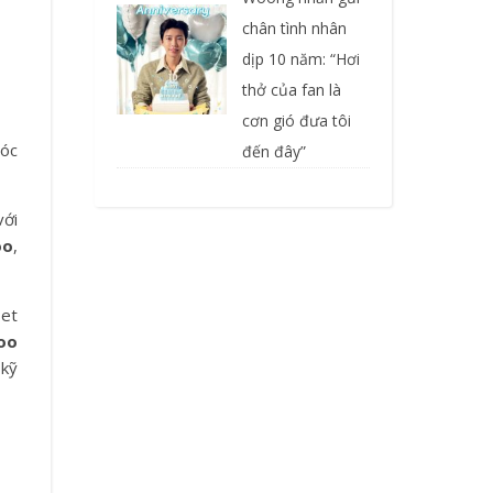
chân tình nhân
dịp 10 năm: “Hơi
thở của fan là
cơn gió đưa tôi
góc
đến đây”
với
oo
,
set
oo
 kỹ