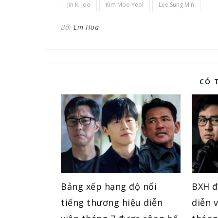
Jin Ki Joo
Kim Moo Yeol
Lee Sung Min
Bởi
Em Hoa
CÓ 
Bảng xếp hạng độ nổi
BXH đ
tiếng thương hiệu diễn
diễn 