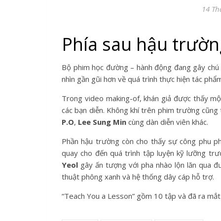
14 Th
Phía sau hậu trườ
Bộ phim học đường – hành động đang gây chú 
nhìn gần gũi hơn về quá trình thực hiện tác phẩ
Trong video making-of, khán giả được thấy m
các bạn diễn. Không khí trên phim trường cũng 
P.O
,
Lee Sung Min
cùng dàn diễn viên khác.
Phần hậu trường còn cho thấy sự công phu ph
quay cho đến quá trình tập luyện kỹ lưỡng trư
Yeol
gây ấn tượng với pha nhào lộn lăn qua đ
thuật phông xanh và hệ thống dây cáp hỗ trợ.
“Teach You a Lesson” gồm 10 tập và đã ra mắt k