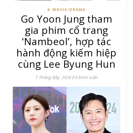
K-MOVIE/DRAMA
Go Yoon Jung tham
gia phim cổ trang
‘Nambeol’, hợp tác
hành động kiếm hiệp
cùng Lee Byung Hun
7 Tháng Bảy, 2026
/
0 bình luận