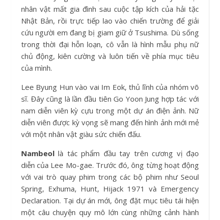
nhân vật mất gia đình sau cuộc tập kích của hải tặc
Nhật Bản, rồi trực tiếp lao vào chiến trường để giải
cứu người em đang bị giam giữ ở Tsushima. Dù sống
trong thời đại hỗn loạn, cô vẫn là hình mẫu phụ nữ
chủ động, kiên cường và luôn tiến về phía mục tiêu
của mình.
Lee Byung Hun vào vai Im Eok, thủ lĩnh của nhóm võ
sĩ. Đây cũng là lần đầu tiên Go Yoon Jung hợp tác với
nam diễn viên kỳ cựu trong một dự án điện ảnh. Nữ
diễn viên được kỳ vọng sẽ mang đến hình ảnh mới mẻ
với một nhân vật giàu sức chiến đấu.
Nambeol
là tác phẩm đầu tay trên cương vị đạo
diễn của Lee Mo-gae. Trước đó, ông từng hoạt động
với vai trò quay phim trong các bộ phim như Seoul
Spring, Exhuma, Hunt, Hijack 1971 và Emergency
Declaration. Tại dự án mới, ông đặt mục tiêu tái hiện
một câu chuyện quy mô lớn cùng những cảnh hành