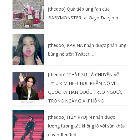
[theqoo] Quà tiếp ứng fan của
BABYMONSTER tại Gayo Daejeon
[theqoo] KARINA nhận được phản ứng
bùng nổ trên Twitter….
[theqoo] “THẬT SỰ LÀ CHUYỆN VÔ
LÝ”… KIM HEECHUL PHẪN NỘ VÌ
QUỐC KỲ HÀN QUỐC TREO NGƯỢC
TRONG NGÀY GIẢI PHÓNG
[theqoo] ITZY RYUJIN nhận được
lượng tương tác khổng lồ với sân khấu
cover RedRed