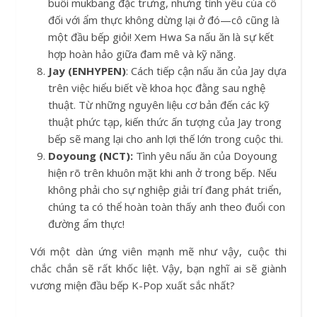
buổi mukbang đặc trưng, nhưng tình yêu của cô
đối với ẩm thực không dừng lại ở đó—cô cũng là
một đầu bếp giỏi! Xem Hwa Sa nấu ăn là sự kết
hợp hoàn hảo giữa đam mê và kỹ năng.
Jay (ENHYPEN)
: Cách tiếp cận nấu ăn của Jay dựa
trên việc hiểu biết về khoa học đằng sau nghệ
thuật. Từ những nguyên liệu cơ bản đến các kỹ
thuật phức tạp, kiến thức ấn tượng của Jay trong
bếp sẽ mang lại cho anh lợi thế lớn trong cuộc thi.
Doyoung (NCT):
Tình yêu nấu ăn của Doyoung
hiện rõ trên khuôn mặt khi anh ở trong bếp. Nếu
không phải cho sự nghiệp giải trí đang phát triển,
chúng ta có thể hoàn toàn thấy anh theo đuổi con
đường ẩm thực!
Với một dàn ứng viên mạnh mẽ như vậy, cuộc thi
chắc chắn sẽ rất khốc liệt. Vậy, bạn nghĩ ai sẽ giành
vương miện đầu bếp K-Pop xuất sắc nhất?