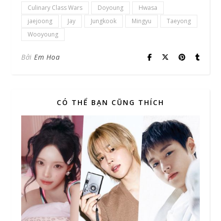
Culinary Class Wars
Doyoung
Hwasa
jaejoong
Jay
Jungkook
Mingyu
Taeyong
Wooyoung
Bởi
Em Hoa
CÓ THỂ BẠN CŨNG THÍCH