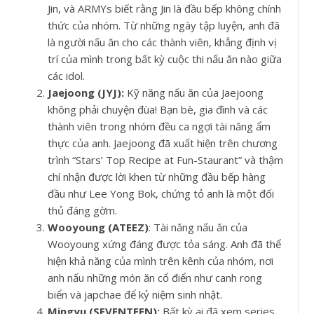
Jin, và ARMYs biết rằng Jin là đầu bếp không chính
thức của nhóm. Từ những ngày tập luyện, anh đã
là người nấu ăn cho các thành viên, khẳng định vị
trí của mình trong bất kỳ cuộc thi nấu ăn nào giữa
các idol.
Jaejoong (JYJ):
Kỹ năng nấu ăn của Jaejoong
không phải chuyện đùa! Bạn bè, gia đình và các
thành viên trong nhóm đều ca ngợi tài năng ẩm
thực của anh. Jaejoong đã xuất hiện trên chương
trình “Stars’ Top Recipe at Fun-Staurant” và thậm
chí nhận được lời khen từ những đầu bếp hàng
đầu như Lee Yong Bok, chứng tỏ anh là một đối
thủ đáng gờm.
Wooyoung (ATEEZ)
: Tài năng nấu ăn của
Wooyoung xứng đáng được tỏa sáng. Anh đã thể
hiện khả năng của mình trên kênh của nhóm, nơi
anh nấu những món ăn cổ điển như canh rong
biển và japchae để kỷ niệm sinh nhật.
Mingyu (SEVENTEEN):
Bất kỳ ai đã xem series