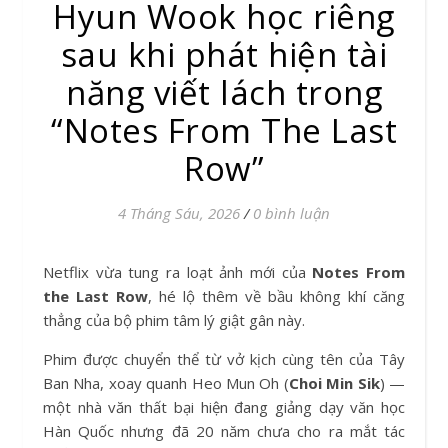
Hyun Wook học riêng
sau khi phát hiện tài
năng viết lách trong
“Notes From The Last
Row”
4 Tháng Sáu, 2026
/
0 bình luận
Netflix vừa tung ra loạt ảnh mới của
Notes From
the Last Row
, hé lộ thêm về bầu không khí căng
thẳng của bộ phim tâm lý giật gân này.
Phim được chuyển thể từ vở kịch cùng tên của Tây
Ban Nha, xoay quanh Heo Mun Oh (
Choi Min Sik
) —
một nhà văn thất bại hiện đang giảng dạy văn học
Hàn Quốc nhưng đã 20 năm chưa cho ra mắt tác