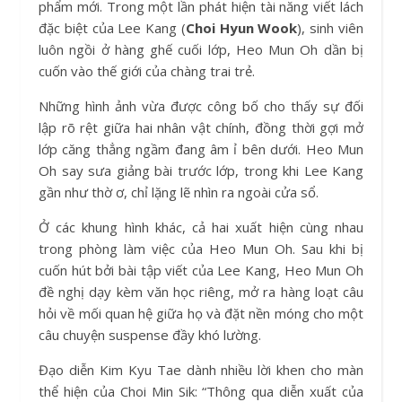
phẩm mới. Trong một lần phát hiện tài năng viết lách
đặc biệt của Lee Kang (
Choi Hyun Wook
), sinh viên
luôn ngồi ở hàng ghế cuối lớp, Heo Mun Oh dần bị
cuốn vào thế giới của chàng trai trẻ.
Những hình ảnh vừa được công bố cho thấy sự đối
lập rõ rệt giữa hai nhân vật chính, đồng thời gợi mở
lớp căng thẳng ngầm đang âm ỉ bên dưới. Heo Mun
Oh say sưa giảng bài trước lớp, trong khi Lee Kang
gần như thờ ơ, chỉ lặng lẽ nhìn ra ngoài cửa sổ.
Ở các khung hình khác, cả hai xuất hiện cùng nhau
trong phòng làm việc của Heo Mun Oh. Sau khi bị
cuốn hút bởi bài tập viết của Lee Kang, Heo Mun Oh
đề nghị dạy kèm văn học riêng, mở ra hàng loạt câu
hỏi về mối quan hệ giữa họ và đặt nền móng cho một
câu chuyện suspense đầy khó lường.
Đạo diễn Kim Kyu Tae dành nhiều lời khen cho màn
thể hiện của Choi Min Sik: “Thông qua diễn xuất của