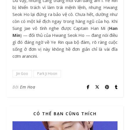
Dù vậy, những căng thẳng mới vẫn đang âm ỉ. Ye Rin
bị khiển trách vì làm trái mệnh lệnh, nhưng Hwang
Seok Ho lại đứng ra bảo vệ cô. Chưa hết, dường như
còn có một kẻ địch ngay trong hàng ngũ của họ. Khi
Sung Jae vô tình nghe được Captain Han Mi (
Han
Min
) — đối thủ của Hwang Seok Ho — đang nói điều
gì đó đáng ngờ về Ye Rin qua bộ đàm, rõ ràng cuộc
sống ở đơn vị này không hề đơn giản chỉ là vài đĩa
cơm arancini.
Jin Goo
Park Ji Hoon
Bởi
Em Hoa
CÓ THỂ BẠN CŨNG THÍCH