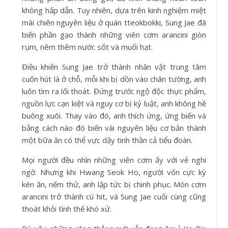
không hấp dẫn. Tuy nhiên, dựa trên kinh nghiệm miệt
mài chiên nguyên liệu ở quán tteokbokki, Sung Jae đã
biến phần gạo thành những viên cơm arancini giòn
rụm, nêm thêm nước sốt và muối hạt.
Điều khiến Sung Jae trở thành nhân vật trung tâm
cuốn hút là ở chỗ, mỗi khi bị dồn vào chân tường, anh
luôn tìm ra lối thoát. Đứng trước ngộ độc thực phẩm,
nguồn lực cạn kiệt và nguy cơ bị kỷ luật, anh không hề
buông xuôi. Thay vào đó, anh thích ứng, ứng biến và
bằng cách nào đó biến vài nguyên liệu cơ bản thành
một bữa ăn có thể vực dậy tinh thần cả tiểu đoàn.
Mọi người đều nhìn những viên cơm ấy với vẻ nghi
ngờ. Nhưng khi Hwang Seok Ho, người vốn cực kỳ
kén ăn, nếm thử, anh lập tức bị chinh phục. Món cơm
arancini trở thành cú hit, và Sung Jae cuối cùng cũng
thoát khỏi tình thế khó xử.