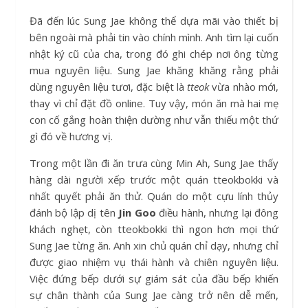
Đã đến lúc Sung Jae không thể dựa mãi vào thiết bị
bên ngoài mà phải tin vào chính mình. Anh tìm lại cuốn
nhật ký cũ của cha, trong đó ghi chép nơi ông từng
mua nguyên liệu. Sung Jae khăng khăng rằng phải
dùng nguyên liệu tươi, đặc biệt là
tteok
vừa nhào mới,
thay vì chỉ đặt đồ online. Tuy vậy, món ăn mà hai mẹ
con cố gắng hoàn thiện dường như vẫn thiếu một thứ
gì đó về hương vị.
Trong một lần đi ăn trưa cùng Min Ah, Sung Jae thấy
hàng dài người xếp trước một quán tteokbokki và
nhất quyết phải ăn thử. Quán do một cựu lính thủy
đánh bộ lập dị tên
Jin Goo
điều hành, nhưng lại đông
khách nghẹt, còn tteokbokki thì ngon hơn mọi thứ
Sung Jae từng ăn. Anh xin chủ quán chỉ dạy, nhưng chỉ
được giao nhiệm vụ thái hành và chiên nguyên liệu.
Việc đứng bếp dưới sự giám sát của đầu bếp khiến
sự chân thành của Sung Jae càng trở nên dễ mến,