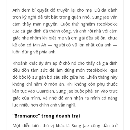
Anh đem bí quyết đó truyền lại cho mẹ. Dù đã dành
trọn kỳ nghỉ để tất bật trong quán nhỏ, Sung Jae vẫn
cảm thấy mãn nguyện. Cuộc thử nghiệm tteokbokki
của cả gia đình đã thành công, và anh rời nhà với cảm
giác nhẹ nhõm khi biết mẹ và em gái đều sẽ ổn, chưa
kể còn có Min Ah — người cổ vũ lớn nhất của anh —
luôn đứng về phía anh.
Khoảnh khắc ấy ấm áp ở chỗ nó cho thấy cả gia đình
đều dồn tâm sức để làm đúng món tteokbokki, qua
đó bộc lộ sự gắn bó sâu sắc giữa họ. Chiến thắng này
không chỉ nằm ở món ăn. Khi không còn phụ thuộc
liên tục vào Guardian, Sung Jae buộc phải tin vào trực
giác của mình, và nhờ đó anh nhận ra mình có năng
lực nhiều hơn chính anh vẫn nghĩ.
“Bromance” trong doanh trại
Một diễn biến thú vị khác là Sung Jae cũng dần trở