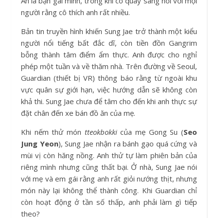
Ah là bạn gái mình, trong khi cô quay sang nói với mọi
người rằng cô thích anh rất nhiều.
Bản tin truyền hình khiến Sung Jae trở thành một kiểu
người nổi tiếng bất đắc dĩ, còn tiền đồn Gangrim
bỗng thành tâm điểm ẩm thực. Anh được cho nghỉ
phép một tuần và về thăm nhà. Trên đường về Seoul,
Guardian (thiết bị VR) thông báo rằng từ ngoài khu
vực quân sự giới hạn, việc hướng dẫn sẽ không còn
khả thi. Sung Jae chưa để tâm cho đến khi anh thực sự
đặt chân đến xe bán đồ ăn của mẹ.
Khi nếm thử món
tteokbokki
của mẹ Gong Su (
Seo
Jung Yeon
), Sung Jae nhận ra bánh gạo quá cứng và
mùi vị còn hăng nồng. Anh thử tự làm phiên bản của
riêng mình nhưng cũng thất bại. Ở nhà, Sung Jae nói
với mẹ và em gái rằng anh rất giỏi nướng thịt, nhưng
món này lại không thể thành công. Khi Guardian chỉ
còn hoạt động ở tần số thấp, anh phải làm gì tiếp
theo?