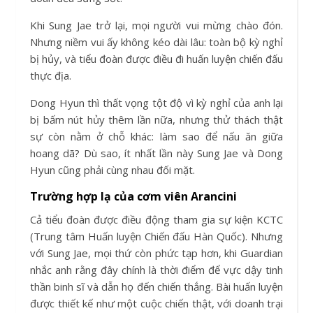
Khi Sung Jae trở lại, mọi người vui mừng chào đón.
Nhưng niềm vui ấy không kéo dài lâu: toàn bộ kỳ nghỉ
bị hủy, và tiểu đoàn được điều đi huấn luyện chiến đấu
thực địa.
Dong Hyun thì thất vọng tột độ vì kỳ nghỉ của anh lại
bị bấm nút hủy thêm lần nữa, nhưng thử thách thật
sự còn nằm ở chỗ khác: làm sao để nấu ăn giữa
hoang dã? Dù sao, ít nhất lần này Sung Jae và Dong
Hyun cũng phải cùng nhau đối mặt.
Trường hợp lạ của cơm viên Arancini
Cả tiểu đoàn được điều động tham gia sự kiện KCTC
(Trung tâm Huấn luyện Chiến đấu Hàn Quốc). Nhưng
với Sung Jae, mọi thứ còn phức tạp hơn, khi Guardian
nhắc anh rằng đây chính là thời điểm để vực dậy tinh
thần binh sĩ và dẫn họ đến chiến thắng. Bài huấn luyện
được thiết kế như một cuộc chiến thật, với doanh trại