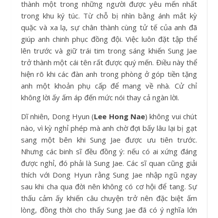
thành một trong những người được yêu mến nhất
trong khu ký túc. Từ chỗ bị nhìn bằng ánh mắt kỳ
quặc và xa lạ, sự chân thành cùng tử tế của anh đã
giúp anh chinh phục đồng đội. Việc luôn đặt tập thể
lên trước và giữ trái tim trong sáng khiến Sung Jae
trở thành một cái tên rất được quý mến. Điều này thể
hiện rõ khi các đàn anh trong phòng ở góp tiền tặng
anh một khoản phụ cấp để mang về nhà. Cử chỉ
không lời ấy ấm áp đến mức nói thay cả ngàn lời.
Dĩ nhiên, Dong Hyun (
Lee Hong Nae
) không vui chút
nào, vì kỳ nghỉ phép mà anh chờ đợi bấy lâu lại bị gạt
sang một bên khi Sung Jae được ưu tiên trước.
Nhưng các binh sĩ đều đồng ý: nếu có ai xứng đáng
được nghỉ, đó phải là Sung Jae. Các sĩ quan cũng giải
thích với Dong Hyun rằng Sung Jae nhập ngũ ngay
sau khi cha qua đời nên không có cơ hội để tang. Sự
thấu cảm ấy khiến câu chuyện trở nên đặc biệt ấm
lòng, đồng thời cho thấy Sung Jae đã có ý nghĩa lớn