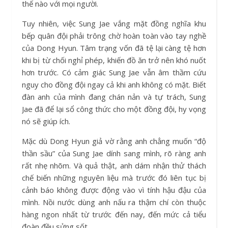
thế nào với mọi người.
Tuy nhiên, việc Sung Jae vắng mặt đồng nghĩa khu
bếp quân đội phải trông chờ hoàn toàn vào tay nghề
của Dong Hyun. Tâm trạng vốn đã tệ lại càng tệ hơn
khi bị từ chối nghỉ phép, khiến đồ ăn trở nên khó nuốt
hơn trước. Có cảm giác Sung Jae vẫn âm thầm cứu
nguy cho đồng đội ngay cả khi anh không có mặt. Biết
đàn anh của mình đang chán nản và tự trách, Sung
Jae đã để lại sổ công thức cho một đồng đội, hy vọng
nó sẽ giúp ích.
Mặc dù Dong Hyun giả vờ rằng anh chẳng muốn “độ
thần sầu” của Sung Jae dính sang mình, rõ ràng anh
rất nhẹ nhõm. Và quả thật, anh dám nhận thử thách
chế biến những nguyên liệu mà trước đó liên tục bị
cảnh báo không được động vào vì tính hậu đậu của
mình. Nồi nước dùng anh nấu ra thậm chí còn thuộc
hàng ngon nhất từ trước đến nay, đến mức cả tiểu
đoàn đều sửng sốt.