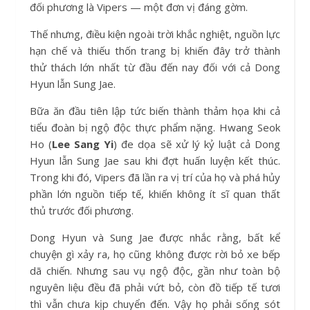
đối phương là Vipers — một đơn vị đáng gờm.
Thế nhưng, điều kiện ngoài trời khắc nghiệt, nguồn lực
hạn chế và thiếu thốn trang bị khiến đây trở thành
thử thách lớn nhất từ đầu đến nay đối với cả Dong
Hyun lẫn Sung Jae.
Bữa ăn đầu tiên lập tức biến thành thảm họa khi cả
tiểu đoàn bị ngộ độc thực phẩm nặng. Hwang Seok
Ho (
Lee Sang Yi
) đe dọa sẽ xử lý kỷ luật cả Dong
Hyun lẫn Sung Jae sau khi đợt huấn luyện kết thúc.
Trong khi đó, Vipers đã lần ra vị trí của họ và phá hủy
phần lớn nguồn tiếp tế, khiến không ít sĩ quan thất
thủ trước đối phương.
Dong Hyun và Sung Jae được nhắc rằng, bất kể
chuyện gì xảy ra, họ cũng không được rời bỏ xe bếp
dã chiến. Nhưng sau vụ ngộ độc, gần như toàn bộ
nguyên liệu đều đã phải vứt bỏ, còn đồ tiếp tế tươi
thì vẫn chưa kịp chuyển đến. Vậy họ phải sống sót