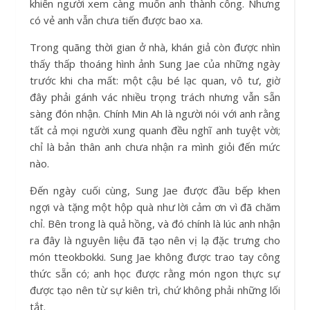
khiến người xem càng muốn anh thành công. Nhưng
có vẻ anh vẫn chưa tiến được bao xa.
Trong quãng thời gian ở nhà, khán giả còn được nhìn
thấy thấp thoáng hình ảnh Sung Jae của những ngày
trước khi cha mất: một cậu bé lạc quan, vô tư, giờ
đây phải gánh vác nhiều trọng trách nhưng vẫn sẵn
sàng đón nhận. Chính Min Ah là người nói với anh rằng
tất cả mọi người xung quanh đều nghĩ anh tuyệt vời;
chỉ là bản thân anh chưa nhận ra mình giỏi đến mức
nào.
Đến ngày cuối cùng, Sung Jae được đầu bếp khen
ngợi và tặng một hộp quà như lời cảm ơn vì đã chăm
chỉ. Bên trong là quả hồng, và đó chính là lúc anh nhận
ra đây là nguyên liệu đã tạo nên vị lạ đặc trưng cho
món tteokbokki. Sung Jae không được trao tay công
thức sẵn có; anh học được rằng món ngon thực sự
được tạo nên từ sự kiên trì, chứ không phải những lối
tắt.