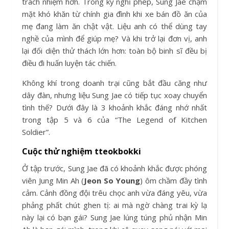
trách nhiệm hơn. Trong kỳ nghỉ phép, Sung Jae chạm
mặt khó khăn từ chính gia đình khi xe bán đồ ăn của
mẹ đang làm ăn chật vật. Liệu anh có thể dùng tay
nghề của mình để giúp mẹ? Và khi trở lại đơn vị, anh
lại đối diện thử thách lớn hơn: toàn bộ binh sĩ đều bị
điều đi huấn luyện tác chiến.
Không khí trong doanh trại cũng bắt đầu căng như
dây đàn, nhưng liệu Sung Jae có tiếp tục xoay chuyển
tình thế? Dưới đây là 3 khoảnh khắc đáng nhớ nhất
trong tập 5 và 6 của “The Legend of Kitchen
Soldier”.
Cuộc thử nghiệm tteokbokki
Ở tập trước, Sung Jae đã có khoảnh khắc được phóng
viên Jung Min Ah (
Jeon So Young
) ôm chầm đầy tình
cảm. Cảnh đồng đội trêu chọc anh vừa đáng yêu, vừa
phảng phất chút ghen tị: ai mà ngờ chàng trai kỳ lạ
này lại có bạn gái? Sung Jae lúng túng phủ nhận Min