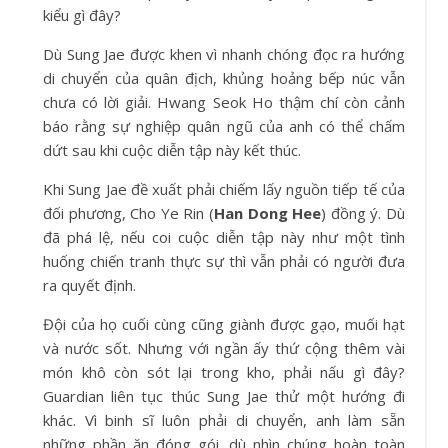
kiểu gì đây?
Dù Sung Jae được khen vì nhanh chóng đọc ra hướng
di chuyển của quân địch, khủng hoảng bếp núc vẫn
chưa có lời giải. Hwang Seok Ho thậm chí còn cảnh
báo rằng sự nghiệp quân ngũ của anh có thể chấm
dứt sau khi cuộc diễn tập này kết thúc.
Khi Sung Jae đề xuất phải chiếm lấy nguồn tiếp tế của
đối phương, Cho Ye Rin (
Han Dong Hee
) đồng ý. Dù
đã phá lệ, nếu coi cuộc diễn tập này như một tình
huống chiến tranh thực sự thì vẫn phải có người đưa
ra quyết định.
Đội của họ cuối cùng cũng giành được gạo, muối hạt
và nước sốt. Nhưng với ngần ấy thứ cộng thêm vài
món khô còn sót lại trong kho, phải nấu gì đây?
Guardian liên tục thúc Sung Jae thử một hướng đi
khác. Vì binh sĩ luôn phải di chuyển, anh làm sẵn
những phần ăn đóng gói, dù nhìn chúng hoàn toàn