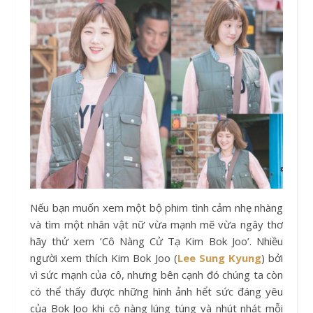
Nếu bạn muốn xem một bộ phim tình cảm nhẹ nhàng
và tìm một nhân vật nữ vừa mạnh mẽ vừa ngây thơ
hãy thử xem ’Cô Nàng Cử Tạ Kim Bok Joo’. Nhiều
người xem thích Kim Bok Joo (
Lee Sung Kyung
) bởi
vì sức mạnh của cô, nhưng bên cạnh đó chúng ta còn
có thể thấy được những hình ảnh hểt sức đáng yêu
của Bok Joo khi cô nàng lúng túng và nhút nhát mỗi