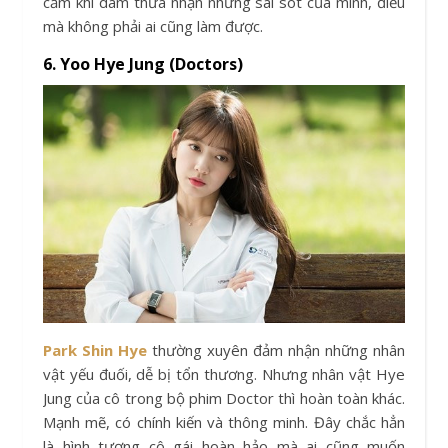
cảm khi dám thừa nhận những sai sót của mình, điều
mà không phải ai cũng làm được.
6. Yoo Hye Jung (Doctors)
Park Shin Hye
thường xuyên đảm nhận những nhân
vật yếu đuối, dễ bị tổn thương. Nhưng nhân vật Hye
Jung của cô trong bộ phim Doctor thì hoàn toàn khác.
Mạnh mẽ, có chính kiến và thông minh. Đây chắc hẳn
là hình tượng cô gái hoàn hảo mà ai cũng muốn