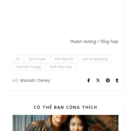
Thanh Hương / Tổng hợp
IU
Jun Ji Hyun
Kim Seul Gi
Lee Sung Kyung
Park Bo Young
Park Shin Hye
Bởi
Mamah Cheney
CÓ THỂ BẠN CŨNG THÍCH