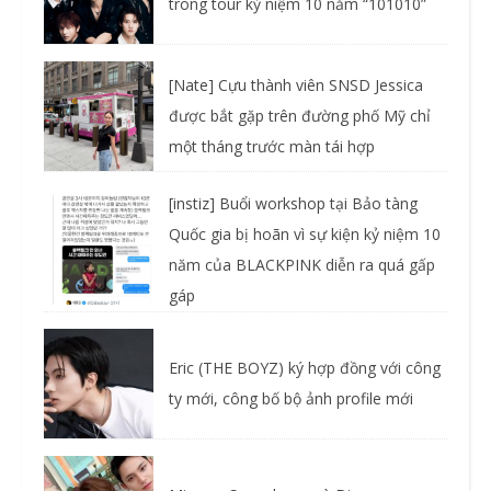
trong tour kỷ niệm 10 năm “101010”
[Nate] Cựu thành viên SNSD Jessica
được bắt gặp trên đường phố Mỹ chỉ
một tháng trước màn tái hợp
[instiz] Buổi workshop tại Bảo tàng
Quốc gia bị hoãn vì sự kiện kỷ niệm 10
năm của BLACKPINK diễn ra quá gấp
gáp
Eric (THE BOYZ) ký hợp đồng với công
ty mới, công bố bộ ảnh profile mới