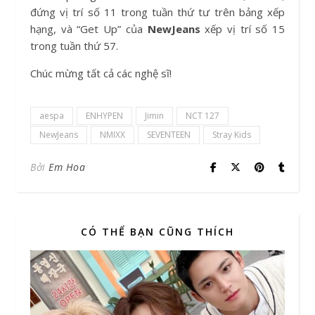
đứng vị trí số 11 trong tuần thứ tư trên bảng xếp
hạng, và “Get Up” của
NewJeans
xếp vị trí số 15
trong tuần thứ 57.
Chúc mừng tất cả các nghệ sĩ!
aespa
ENHYPEN
Jimin
NCT 127
NewJeans
NMIXX
SEVENTEEN
Stray Kids
Bởi
Em Hoa
CÓ THỂ BẠN CŨNG THÍCH