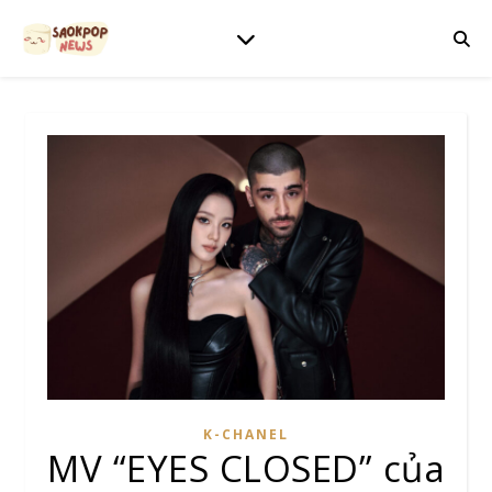
K-CHANEL
MV “EYES CLOSED” của