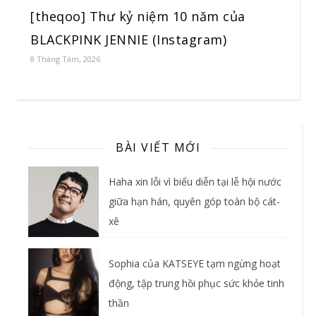
[theqoo] Thư kỷ niệm 10 năm của
BLACKPINK JENNIE (Instagram)
8 Tháng Tám, 2026
BÀI VIẾT MỚI
Haha xin lỗi vì biểu diễn tại lễ hội nước
giữa hạn hán, quyên góp toàn bộ cát-
xê
Sophia của KATSEYE tạm ngừng hoạt
động, tập trung hồi phục sức khỏe tinh
thần