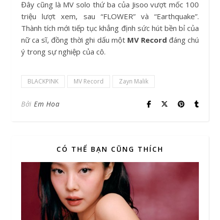
Đây cũng là MV solo thứ ba của Jisoo vượt mốc 100
triệu lượt xem, sau “FLOWER” và “Earthquake”.
Thành tích mới tiếp tục khẳng định sức hút bền bỉ của
nữ ca sĩ, đồng thời ghi dấu một
MV Record
đáng chú
ý trong sự nghiệp của cô.
BLACKPINK
MV Record
Zayn Malik
Bởi
Em Hoa
CÓ THỂ BẠN CŨNG THÍCH