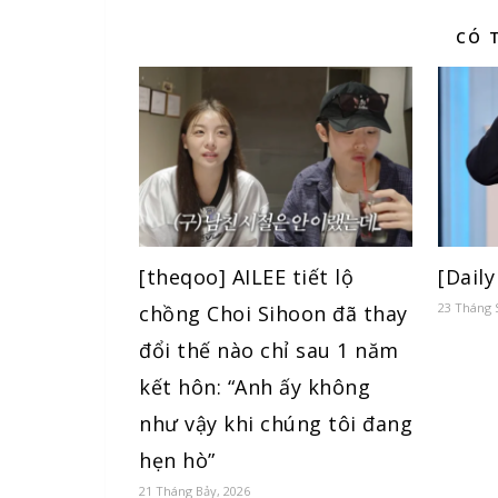
CÓ 
[theqoo] AILEE tiết lộ
[Dail
23 Tháng 
chồng Choi Sihoon đã thay
đổi thế nào chỉ sau 1 năm
kết hôn: “Anh ấy không
như vậy khi chúng tôi đang
hẹn hò”
21 Tháng Bảy, 2026