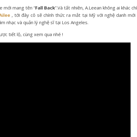
e mới mang tên “
Fall Back
”.Và tất nhiên, A.Leean không ai khác ch
Ailee
, tới đây cô sẽ chính thức ra mắt tại Mỹ với nghệ danh mới
m nhạc và quản lý nghệ sĩ tại Los Angeles.
ợc tiết lộ, cùng xem qua nhé !