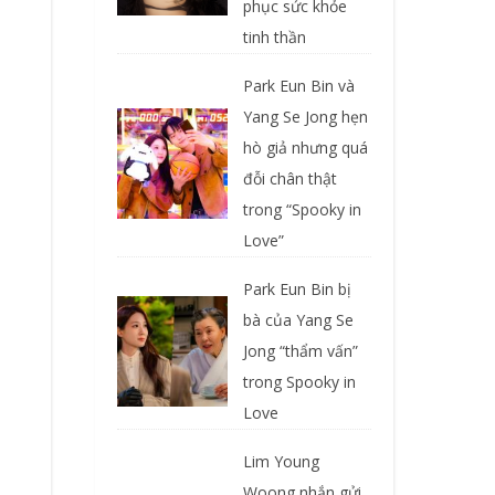
phục sức khỏe
tinh thần
Park Eun Bin và
Yang Se Jong hẹn
hò giả nhưng quá
đỗi chân thật
trong “Spooky in
Love”
Park Eun Bin bị
bà của Yang Se
Jong “thẩm vấn”
trong Spooky in
Love
Lim Young
Woong nhắn gửi