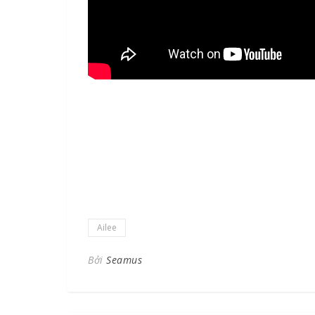
Ailee
Bởi
Seamus