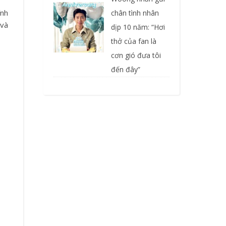
ính
chân tình nhân
 và
dịp 10 năm: “Hơi
thở của fan là
cơn gió đưa tôi
đến đây”