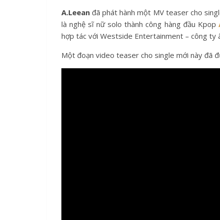
A.Leean
đã phát hành một MV teaser cho singl
là nghệ sĩ nữ solo thành công hàng đầu Kpop
hợp tác với Westside Entertainment – công ty â
Một đoạn video teaser cho single mới này đã đư