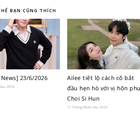
THỂ BẠN CŨNG THÍCH
y News] 23/6/2026
Ailee tiết lộ cách cô bắt
Sáu, 2026
đầu hẹn hò với vị hôn ph
Choi Si Hun
17 Tháng Mười Hai, 2024