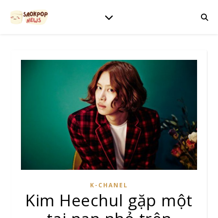
K-CHANEL
Kim Heechul gặp một