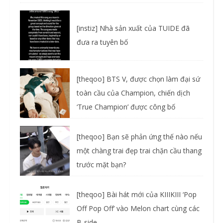
[instiz] Nhà sản xuất của TUIDE đã
đưa ra tuyên bố
[theqoo] BTS V, được chọn làm đại sứ
toàn cầu của Champion, chiến dịch
‘True Champion’ được công bố
[theqoo] Bạn sẽ phản ứng thế nào nếu
một chàng trai đẹp trai chặn cầu thang
trước mặt bạn?
[theqoo] Bài hát mới của KIIIKIII ‘Pop
Off Pop Off’ vào Melon chart cùng các
B-side