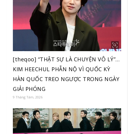
[theqoo] “THẬT SỰ LÀ CHUYỆN VÔ LÝ”…
KIM HEECHUL PHẪN NỘ VÌ QUỐC KỲ
HÀN QUỐC TREO NGƯỢC TRONG NGÀY
GIẢI PHÓNG
9 Tháng Tám, 2026