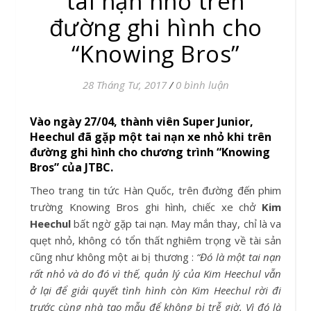
tai nạn nhỏ trên
đường ghi hình cho
“Knowing Bros”
28 Tháng Tư, 2017
/
0 bình luận
Vào ngày 27/04, thành viên Super Junior,
Heechul đã gặp một tai nạn xe nhỏ khi trên
đường ghi hình cho chương trình “Knowing
Bros” của JTBC.
Theo trang tin tức Hàn Quốc, trên đường đến phim
trường Knowing Bros ghi hình, chiếc xe chở
Kim
Heechul
bất ngờ gặp tai nạn. May mắn thay, chỉ là va
quẹt nhỏ, không có tổn thất nghiêm trọng về tài sản
cũng như không một ai bị thương :
“Đó là một tai nạn
rất nhỏ và do đó vì thế, quản lý của Kim Heechul vẫn
ở lại để giải quyết tình hình còn Kim Heechul rời đi
trước cùng nhà tạo mẫu để không bị trễ giờ. Vì đó là