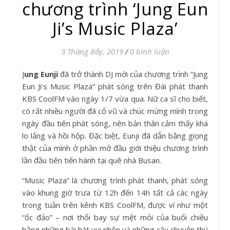
chương trình ‘Jung Eun
Ji’s Music Plaza’
3 Tháng Bảy, 2019
/
0 bình luận
Jung Eunji
đã trở thành DJ mới của chương trình “Jung
Eun Ji’s Music Plaza” phát sóng trên Đài phát thanh
KBS CoolFM vào ngày 1/7 vừa qua. Nữ ca sĩ cho biết,
có rất nhiều người đã cổ vũ và chúc mừng mình trong
ngày đầu tiên phát sóng, nên bản thân cảm thấy khá
lo lắng và hồi hộp. Đặc biệt, Eunji đã dẫn bằng giọng
thật của mình ở phần mở đầu giới thiệu chương trình
lần đầu tiên tiến hành tại quê nhà Busan.
“Music Plaza” là chương trình phát thanh, phát sóng
vào khung giờ trưa từ 12h đến 14h tất cả các ngày
trong tuần trên kênh KBS CoolFM, được ví như một
“ốc đảo” – nơi thổi bay sự mệt mỏi của buổi chiều
bằng những bài hát vui nhộn và những câu chuyện thú