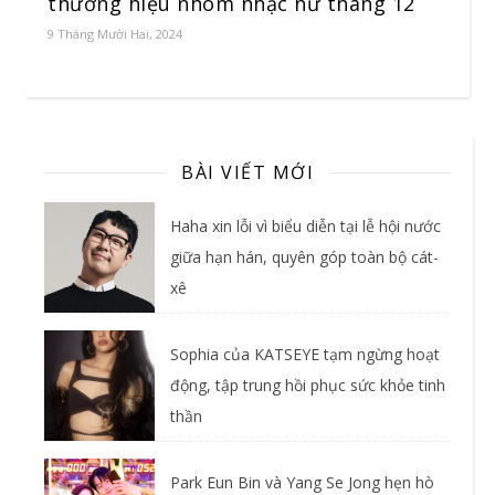
thương hiệu nhóm nhạc nữ tháng 12
9 Tháng Mười Hai, 2024
BÀI VIẾT MỚI
Haha xin lỗi vì biểu diễn tại lễ hội nước
giữa hạn hán, quyên góp toàn bộ cát-
xê
Sophia của KATSEYE tạm ngừng hoạt
động, tập trung hồi phục sức khỏe tinh
thần
Park Eun Bin và Yang Se Jong hẹn hò