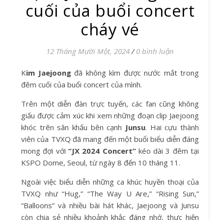
cuối của buổi concert
cháy vé
12 Tháng Mười Một, 2024
/
0 bình luận
Kim Jaejoong
đã không kìm được nước mắt trong
đêm cuối của buổi concert của mình.
Trên một diễn đàn trực tuyến, các fan cũng không
giấu được cảm xúc khi xem những đoạn clip Jaejoong
khóc trên sân khấu bên cạnh
Junsu
. Hai cựu thành
viên của TVXQ đã mang đến một buổi biểu diễn đáng
mong đợi với
“JX 2024 Concert”
kéo dài 3 đêm tại
KSPO Dome, Seoul, từ ngày 8 đến 10 tháng 11.
Ngoài việc biểu diễn những ca khúc huyền thoại của
TVXQ như “Hug,” “The Way U Are,” “Rising Sun,”
“Balloons” và nhiều bài hát khác, Jaejoong và Junsu
còn chia sẻ nhiều khoảnh khắc đáng nhớ, thực hiện