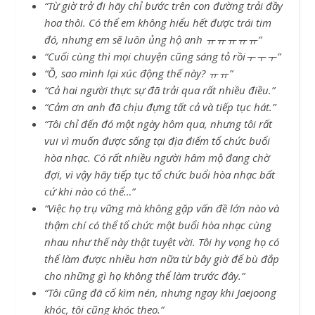
“Từ giờ trở đi hãy chỉ bước trên con đường trải đầy
hoa thôi. Có thể em không hiểu hết được trái tim
đó, nhưng em sẽ luôn ủng hộ anh ㅠㅠㅠㅠㅠ”
“Cuối cùng thì mọi chuyện cũng sáng tỏ rồiㅜㅜㅜ”
“Ồ, sao mình lại xúc động thế này? ㅠㅠ”
“Cả hai người thực sự đã trải qua rất nhiều điều.”
“Cảm ơn anh đã chịu đựng tất cả và tiếp tục hát.”
“Tôi chỉ đến đó một ngày hôm qua, nhưng tôi rất
vui vì muốn được sống tại địa điểm tổ chức buổi
hòa nhạc. Có rất nhiều người hâm mộ đang chờ
đợi, vì vậy hãy tiếp tục tổ chức buổi hòa nhạc bất
cứ khi nào có thể…”
“Việc họ trụ vững mà không gặp vấn đề lớn nào và
thậm chí có thể tổ chức một buổi hòa nhạc cùng
nhau như thế này thật tuyệt vời. Tôi hy vọng họ có
thể làm được nhiều hơn nữa từ bây giờ để bù đắp
cho những gì họ không thể làm trước đây.”
“Tôi cũng đã cố kìm nén, nhưng ngay khi Jaejoong
khóc, tôi cũng khóc theo.”