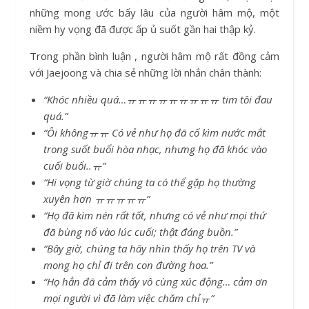
những mong ước bấy lâu của người hâm mộ, một
niềm hy vọng đã được ấp ủ suốt gần hai thập kỷ.
Trong phần bình luận , người hâm mộ rất đồng cảm
với Jaejoong và chia sẻ những lời nhắn chân thành:
“Khóc nhiều quá…ㅠㅠㅠㅠㅠㅠㅠㅠㅠ tim tôi đau
quá.”
“Ôi khôngㅠㅠ Có vẻ như họ đã cố kìm nước mắt
trong suốt buổi hòa nhạc, nhưng họ đã khóc vào
cuối buổi..ㅠ”
“Hi vọng từ giờ chúng ta có thể gặp họ thường
xuyên hơn ㅠㅠㅠㅠㅠ”
“Họ đã kìm nén rất tốt, nhưng có vẻ như mọi thứ
đã bùng nổ vào lúc cuối; thật đáng buồn.”
“Bây giờ, chúng ta hãy nhìn thấy họ trên TV và
mong họ chỉ đi trên con đường hoa.”
“Họ hẳn đã cảm thấy vô cùng xúc động… cảm ơn
mọi người vì đã làm việc chăm chỉㅠ”