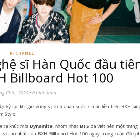
K-CHANEL
ghệ sĩ Hàn Quốc đầu tiê
 Billboard Hot 100
ng Chín, 2020
/
0 bình luận
ại kỷ lục khi giữ vững vị trí á quân suốt 7 tuần liền trên BXH sin
m Style.
i ca khúc mới
Dynamite
, nhóm nhạc
BTS
đã viết nên một trang
ôi vị cao nhất của BXH Billboard Hot 100 ngay trong tuần đầu p