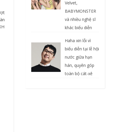
Velvet,
BABYMONSTER
ượt
Hàn
và nhiều nghệ sĩ
BXH
khác biểu diễn
Haha xin lỗi vì
biểu diễn tại lễ hội
nước giữa hạn
hán, quyên góp
toàn bộ cát-xê