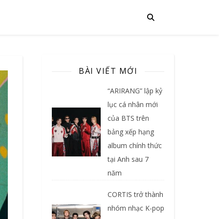
BÀI VIẾT MỚI
“ARIRANG” lập kỷ
lục cá nhân mới
của BTS trên
bảng xếp hạng
album chính thức
tại Anh sau 7
năm
CORTIS trở thành
nhóm nhạc K-pop