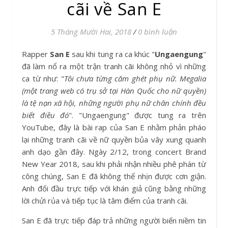
cãi về San E
5 Tháng Mười Hai, 2018
/
0 bình luận
Rapper
San E
sau khi tung ra ca khúc "
Ungaengung
"
đã làm nổ ra một trận tranh cãi không nhỏ vì những
ca từ như: "
Tôi chưa từng căm ghét phụ nữ. Megalia
(một trang web có trụ sở tại Hàn Quốc cho nữ quyền)
là tệ nạn xã hội, những người phụ nữ chân chính đều
biết điều đó
". "Ungaengung" được tung ra trên
YouTube, đây là bài rap của San E nhằm phản pháo
lại những tranh cãi về nữ quyền bủa vây xung quanh
anh dạo gần đây. Ngày 2/12, trong concert Brand
New Year 2018, sau khi phải nhận nhiều phê phán từ
công chúng, San E đã không thể nhịn được cơn giận.
Anh đối đầu trực tiếp với khán giả cũng bằng những
lời chửi rủa và tiếp tục là tâm điểm của tranh cãi.
San E đã trực tiếp đáp trả những người biến niềm tin