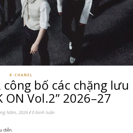
K-CHANEL
ông bố các chặng lưu
 ON Vol.2” 2026–27
áng Năm, 2026
/
0 bình luận
u diễn.