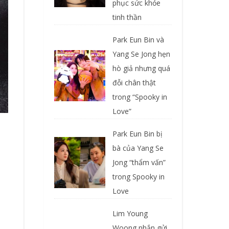
phục sức khỏe
tinh thần
Park Eun Bin và
Yang Se Jong hẹn
hò giả nhưng quá
đỗi chân thật
trong “Spooky in
Love”
Park Eun Bin bị
bà của Yang Se
Jong “thẩm vấn”
trong Spooky in
Love
Lim Young
Woong nhắn gửi