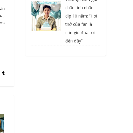
chân tình nhân
màn
ka,
dịp 10 năm: “Hơi
Los
thở của fan là
cơn gió đưa tôi
đến đây”