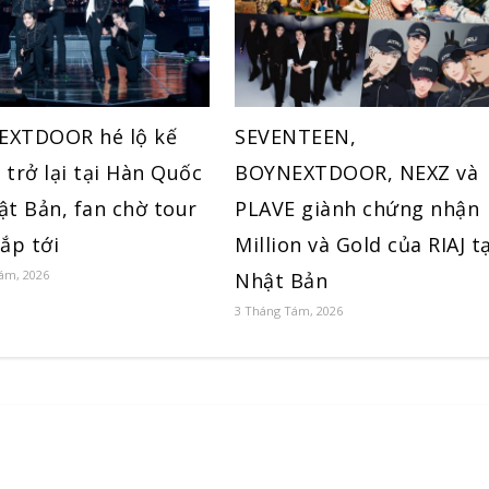
XTDOOR hé lộ kế
SEVENTEEN,
 trở lại tại Hàn Quốc
BOYNEXTDOOR, NEXZ và
ật Bản, fan chờ tour
PLAVE giành chứng nhận
ắp tới
Million và Gold của RIAJ tạ
ám, 2026
Nhật Bản
3 Tháng Tám, 2026