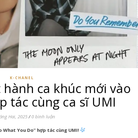
K-CHANEL
 hành ca khúc mới vào
p tác cùng ca sĩ UMI
áng Hai, 2025
/
0 bình luận
 “Do What You Do” hợp tác cùng UMI!