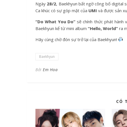
Ngày
28/2
, Baekhyun bất ngờ công bố digital 
Ca khúc có sự góp mặt của
UMI
và được sản xu
“Do What You Do”
sẽ chính thức phát hành
Baekhyun kể từ mini album
“Hello, World”
ra m
Hãy cùng chờ đón sự trở lại của Baekhyun!
Baekhyun
Bởi
Em Hoa
CÓ 