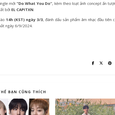
single mới
“Do What You Do”
, kèm theo loạt ảnh concept ấn tượ
ất bởi
EL CAPITXN
.
 vào
14h (KST) ngày 3/3
, đánh dấu sản phẩm âm nhạc đầu tiên 
ắt ngày 6/9/2024.
THỂ BẠN CŨNG THÍCH