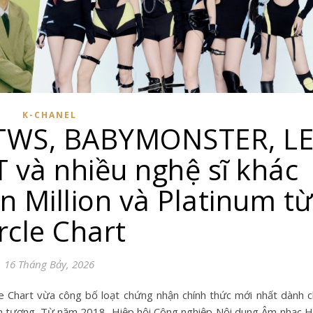
K-CHANEL
 TWS, BABYMONSTER, L
T và nhiều nghệ sĩ khác
 Million và Platinum t
rcle Chart
16 Tháng Bảy, 2026
 ấn tượng. Từ năm 2018, Hiệp hội Công nghiệp Nội dung Âm nhạc 