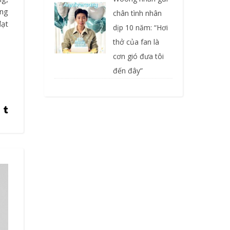
ong
chân tình nhân
đạt
dịp 10 năm: “Hơi
thở của fan là
cơn gió đưa tôi
đến đây”