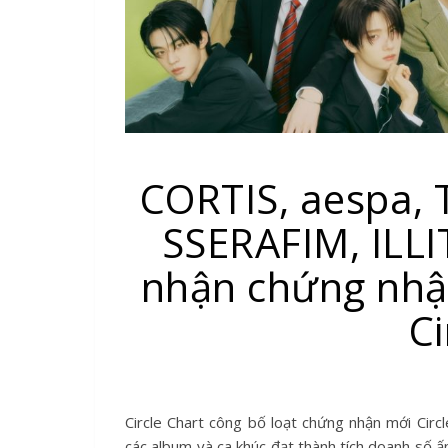
CORTIS, aespa,
SSERAFIM, ILLI
nhận chứng nhận
Ci
Circle Chart công bố loạt chứng nhận mới Circle Chart vừa công bố loạt chứng nhận chính thức mới nhất dành cho
các album và ca khúc đạt thành tích doanh số