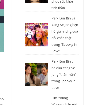
phục sức khỏe
tinh thần
Park Eun Bin và
Yang Se Jong hẹn
hò giả nhưng quá
đỗi chân thật
trong “Spooky in
Love”
Park Eun Bin bị
bà của Yang Se
Jong “thẩm vấn”
trong Spooky in
Love
Lim Young
ng,
Woong nhắn gửi