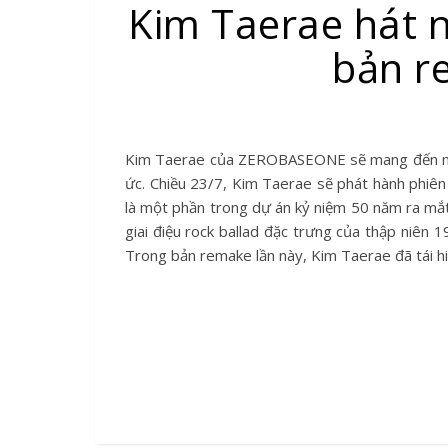
Kim Taerae hát 
bản r
Kim Taerae của ZEROBASEONE sẽ mang đến một màu giọng ngọt ngào, giàu cảm xúc qua bản remake ca khúc Hồi
ức. Chiều 23/7, Kim Taerae sẽ phát hành phiên 
là một phần trong dự án kỷ niệm 50 năm ra mắt 
giai điệu rock ballad đặc trưng của thập niên 
Trong bản remake lần này, Kim Taerae đã tái h