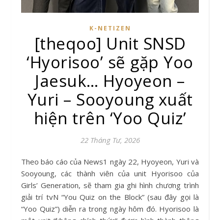
K-NETIZEN
[theqoo] Unit SNSD
‘Hyorisoo’ sẽ gặp Yoo
Jaesuk… Hyoyeon –
Yuri – Sooyoung xuất
hiện trên ‘Yoo Quiz’
22 Tháng Tư, 2026
Theo báo cáo của News1 ngày 22, Hyoyeon, Yuri và
Sooyoung, các thành viên của unit Hyorisoo của
Girls’ Generation, sẽ tham gia ghi hình chương trình
giải trí tvN “You Quiz on the Block” (sau đây gọi là
“Yoo Quiz”) diễn ra trong ngày hôm đó. Hyorisoo là