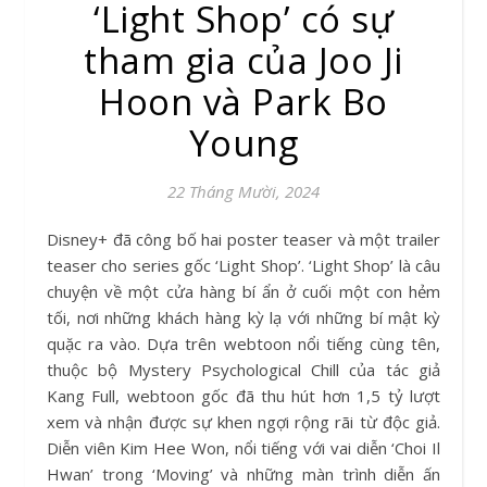
‘Light Shop’ có sự
tham gia của Joo Ji
Hoon và Park Bo
Young
22 Tháng Mười, 2024
Disney+ đã công bố hai poster teaser và một trailer
teaser cho series gốc ‘Light Shop’. ‘Light Shop’ là câu
chuyện về một cửa hàng bí ẩn ở cuối một con hẻm
tối, nơi những khách hàng kỳ lạ với những bí mật kỳ
quặc ra vào. Dựa trên webtoon nổi tiếng cùng tên,
thuộc bộ Mystery Psychological Chill của tác giả
Kang Full, webtoon gốc đã thu hút hơn 1,5 tỷ lượt
xem và nhận được sự khen ngợi rộng rãi từ độc giả.
Diễn viên Kim Hee Won, nổi tiếng với vai diễn ‘Choi Il
Hwan’ trong ‘Moving’ và những màn trình diễn ấn