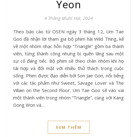
Yeon
4 Tháng Mười Hai, 2024
Theo báo cáo từ OSEN ngày 3 tháng 12, Um Tae
Goo đã nhận lời tham gia bộ phim hài Wild Thing, kể
về một nhóm nhạc hỗn hợp “Triangle” gồm ba thành
viên, từng thành công nhưng bị quên lãng sau một
sự cố đáng tiếc. Bộ phim sẽ theo chân nhóm khi họ
tái hợp và đối mặt với nhiều thử thách trong cuộc
sống. Phim được đạo diễn bởi Son Jae Gon, nổi tiếng
với các tác phẩm như Sweet, Savage Lover và The
Villain on the Second Floor. Um Tae Goo sẽ vào vai
một thành viên trong nhóm “Triangle”, cùng với Kang
Dong Won và…
XEM THÊM