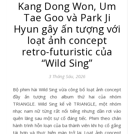
Kang Dong Won, Um
Tae Goo và Park Ji
Hyun gây ấn tượng với
loạt ảnh concept
retro-futuristic của
“Wild Sing”
3 Tháng Sáu, 2026
Bộ phim hài Wild Sing vừa công bố loạt ảnh concept
đầy ấn tượng cho album thứ hai của nhóm
TRIANGLE. Wild Sing kể về TRIANGLE, một nhóm
nhạc nam nữ từng rất nổi tiếng nhưng dần rơi vào
quên lãng sau một sự cố đáng tiếc. Phim theo chân
hành trình hỗn loạn của ba thành viên khi họ cố gắng
tái hợp và thực hiện màn trở lại. Loạt ảnh concept