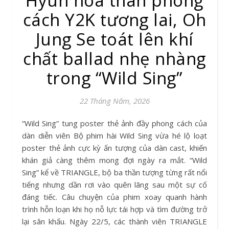
Hyun hóa thân phong
cách Y2K tương lai, Oh
Jung Se toát lên khí
chất ballad nhẹ nhàng
trong “Wild Sing”
22 Tháng Năm, 2026
“Wild Sing” tung poster thẻ ảnh đầy phong cách của
dàn diễn viên Bộ phim hài Wild Sing vừa hé lộ loạt
poster thẻ ảnh cực kỳ ấn tượng của dàn cast, khiến
khán giả càng thêm mong đợi ngày ra mắt. “Wild
Sing” kể về TRIANGLE, bộ ba thần tượng từng rất nổi
tiếng nhưng dần rơi vào quên lãng sau một sự cố
đáng tiếc. Câu chuyện của phim xoay quanh hành
trình hỗn loạn khi họ nỗ lực tái hợp và tìm đường trở
lại sân khấu. Ngày 22/5, các thành viên TRIANGLE