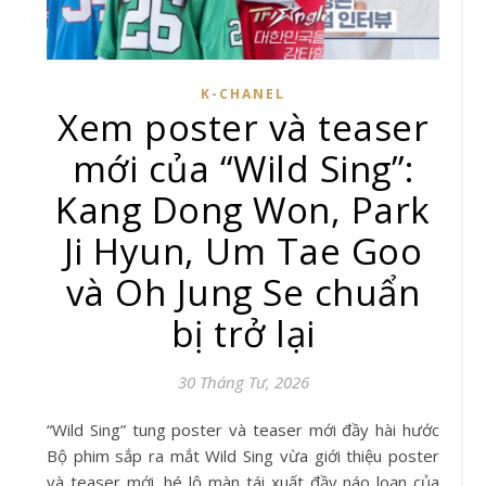
K-CHANEL
Xem poster và teaser
mới của “Wild Sing”:
Kang Dong Won, Park
Ji Hyun, Um Tae Goo
và Oh Jung Se chuẩn
bị trở lại
30 Tháng Tư, 2026
“Wild Sing” tung poster và teaser mới đầy hài hước
Bộ phim sắp ra mắt Wild Sing vừa giới thiệu poster
và teaser mới, hé lộ màn tái xuất đầy náo loạn của