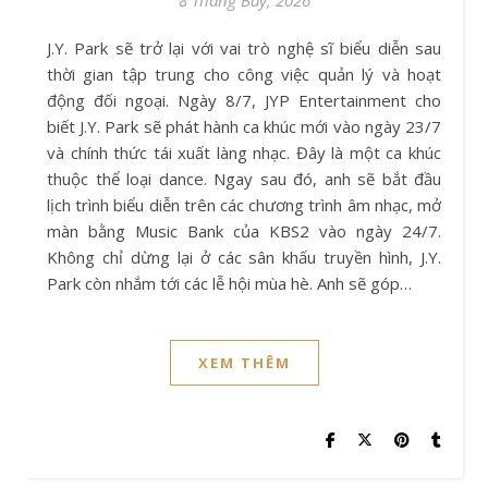
J.Y. Park sẽ trở lại với vai trò nghệ sĩ biểu diễn sau
thời gian tập trung cho công việc quản lý và hoạt
động đối ngoại. Ngày 8/7, JYP Entertainment cho
biết J.Y. Park sẽ phát hành ca khúc mới vào ngày 23/7
và chính thức tái xuất làng nhạc. Đây là một ca khúc
thuộc thể loại dance. Ngay sau đó, anh sẽ bắt đầu
lịch trình biểu diễn trên các chương trình âm nhạc, mở
màn bằng Music Bank của KBS2 vào ngày 24/7.
Không chỉ dừng lại ở các sân khấu truyền hình, J.Y.
Park còn nhắm tới các lễ hội mùa hè. Anh sẽ góp…
XEM THÊM