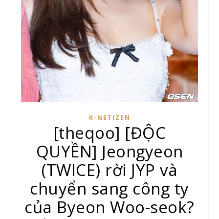
K-NETIZEN
[theqoo] [ĐỘC
QUYỀN] Jeongyeon
(TWICE) rời JYP và
chuyển sang công ty
của Byeon Woo-seok?