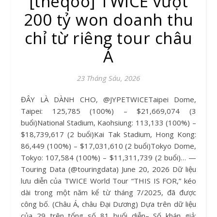
[theqoo] TWICE vượt
200 tỷ won doanh thu
chỉ từ riêng tour châu
Á
23 Tháng Sáu, 2026
ĐÂY LÀ DÀNH CHO, @JYPETWICETaipei Dome,
Taipei: 125,785 (100%) – $21,669,074 (3
buổi)National Stadium, Kaohsiung: 113,133 (100%) –
$18,739,617 (2 buổi)Kai Tak Stadium, Hong Kong:
86,449 (100%) – $17,031,610 (2 buổi)Tokyo Dome,
Tokyo: 107,584 (100%) – $11,311,739 (2 buổi)… —
Touring Data (@touringdata) June 20, 2026 Dữ liệu
lưu diễn của TWICE World Tour “THIS IS FOR,” kéo
dài trong một năm kể từ tháng 7/2025, đã được
công bố. (Châu Á, châu Đại Dương) Dựa trên dữ liệu
của 29 trên tổng số 81 buổi diễn– Số khán giả: