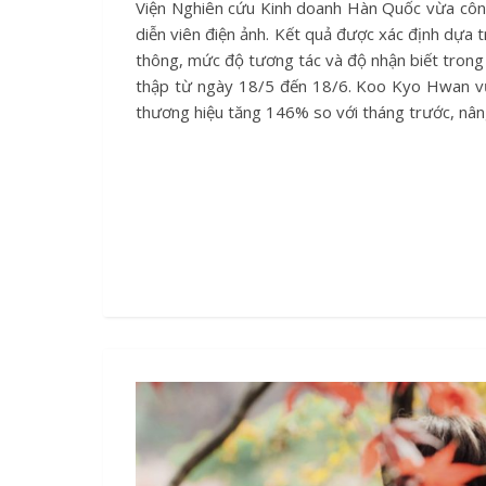
Viện Nghiên cứu Kinh doanh Hàn Quốc vừa công bố bảng xếp hạng danh tiếng thương hiệu tháng này dành cho các
diễn viên điện ảnh. Kết quả được xác định dựa t
thông, mức độ tương tác và độ nhận biết trong 
thập từ ngày 18/5 đến 18/6. Koo Kyo Hwan vư
thương hiệu tăng 146% so với tháng trước, nâ