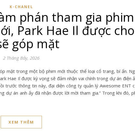
K-CHANEL
đàm phán tham gia phim
ới, Park Hae Il được cho
 sẽ góp mặt
2 Tháng Bảy, 2026
Park Hae Il được kỳ vọng sẽ đảm nhận vai chính trong dự án điện 
 hồi trước thông tin này, đại diện công ty quản lý Awesome ENT 
ng dự án anh ấy đã nhận được lời mời tham gia.” Trong khi đó, p
XEM THÊM