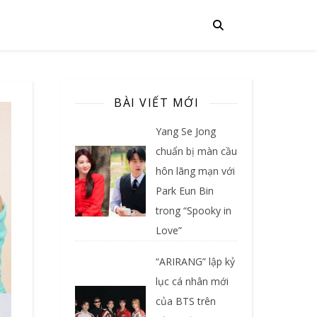
BÀI VIẾT MỚI
Yang Se Jong
chuẩn bị màn cầu
hôn lãng mạn với
Park Eun Bin
trong “Spooky in
Love”
“ARIRANG” lập kỷ
lục cá nhân mới
của BTS trên