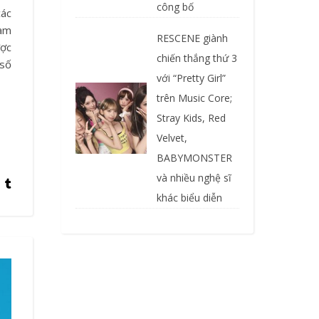
công bố
ham
RESCENE giành
ược
chiến thắng thứ 3
 số
với “Pretty Girl”
trên Music Core;
Stray Kids, Red
Velvet,
BABYMONSTER
và nhiều nghệ sĩ
khác biểu diễn