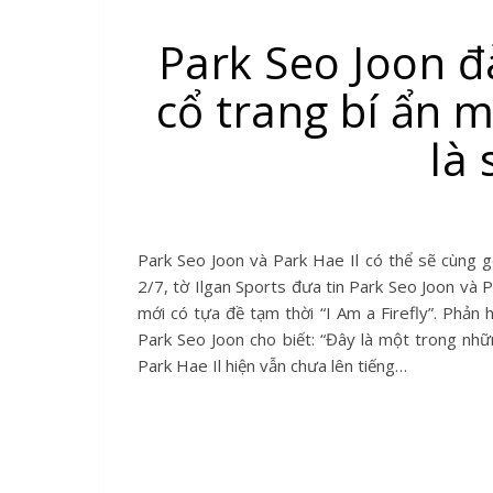
Park Seo Joon 
cổ trang bí ẩn m
là
Park Seo Joon và Park Hae Il có thể sẽ cùng góp mặt trong một bộ phim mới thuộc thể loại cổ trang, bí ẩn. Ngày
2/7, tờ Ilgan Sports đưa tin Park Seo Joon và 
mới có tựa đề tạm thời “I Am a Firefly”. Phản
Park Seo Joon cho biết: “Đây là một trong nhữ
Park Hae Il hiện vẫn chưa lên tiếng…