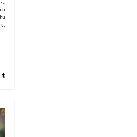
yền
thu
ếng