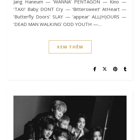
Jang Haneum — ‘WANNA’ PENTAGON — Kino —
‘TAXI’ Baby DONT Cry — ‘Bittersweet’ AtHeart —
‘Butterfly Doors’ SLAY — ‘appear’ ALL(H)OURS —
‘DEAD MAN WALKING’ ODD YOUTH —…
XEM THÊM