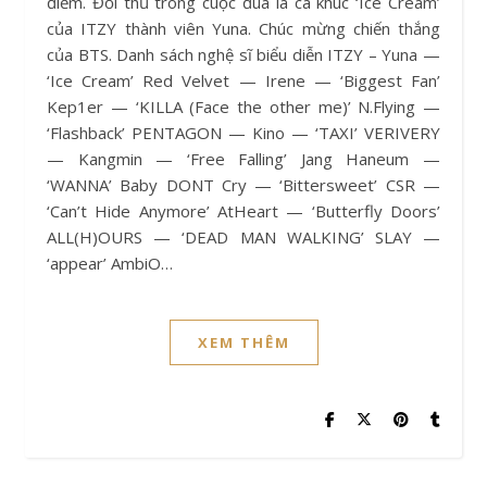
điểm. Đối thủ trong cuộc đua là ca khúc ‘Ice Cream’
của ITZY thành viên Yuna. Chúc mừng chiến thắng
của BTS. Danh sách nghệ sĩ biểu diễn ITZY – Yuna —
‘Ice Cream’ Red Velvet — Irene — ‘Biggest Fan’
Kep1er — ‘KILLA (Face the other me)’ N.Flying —
‘Flashback’ PENTAGON — Kino — ‘TAXI’ VERIVERY
— Kangmin — ‘Free Falling’ Jang Haneum —
‘WANNA’ Baby DONT Cry — ‘Bittersweet’ CSR —
‘Can’t Hide Anymore’ AtHeart — ‘Butterfly Doors’
ALL(H)OURS — ‘DEAD MAN WALKING’ SLAY —
‘appear’ AmbiO…
XEM THÊM