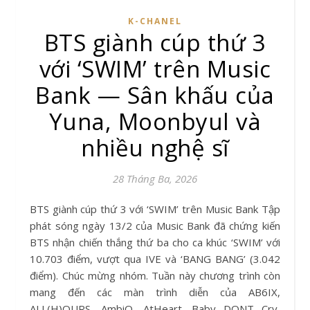
K-CHANEL
BTS giành cúp thứ 3
với ‘SWIM’ trên Music
Bank — Sân khấu của
Yuna, Moonbyul và
nhiều nghệ sĩ
28 Tháng Ba, 2026
BTS giành cúp thứ 3 với ‘SWIM’ trên Music Bank Tập
phát sóng ngày 13/2 của Music Bank đã chứng kiến
BTS nhận chiến thắng thứ ba cho ca khúc ‘SWIM’ với
10.703 điểm, vượt qua IVE và ‘BANG BANG’ (3.042
điểm). Chúc mừng nhóm. Tuần này chương trình còn
mang đến các màn trình diễn của AB6IX,
ALL(H)OURS, AmbiO, AtHeart, Baby DONT Cry,