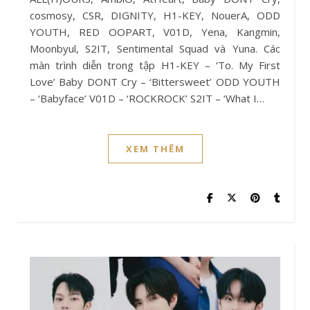
cosmosy, CSR, DIGNITY, H1-KEY, NouerA, ODD
YOUTH, RED OOPART, V01D, Yena, Kangmin,
Moonbyul, S2IT, Sentimental Squad và Yuna. Các
màn trình diễn trong tập H1-KEY – ‘To. My First
Love’ Baby DONT Cry – ‘Bittersweet’ ODD YOUTH
– ‘Babyface’ V01D – ‘ROCKROCK’ S2IT – ‘What I…
XEM THÊM