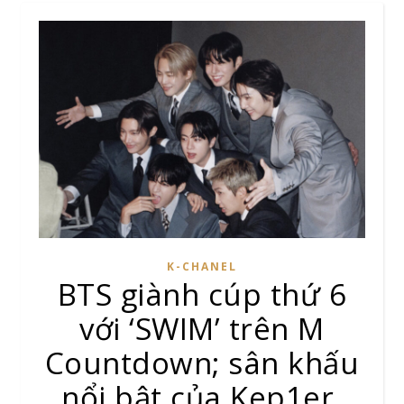
K-CHANEL
BTS giành cúp thứ 6
với ‘SWIM’ trên M
Countdown; sân khấu
nổi bật của Kep1er,