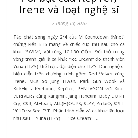
Irene và loạt nghệ sĩ
2 Tháng Tư, 2026
Tập phát sóng ngày 2/4 của M Countdown (Mnet)
chứng kiến BTS mang về chiếc cúp thứ sáu cho ca
khúc “SWIM”, với tổng 10.150 điểm. Đối thủ trong
vòng tranh giải là ca khúc “Ice Cream” do thành viên
Yuna (ITZY) thể hiện, đại diện cho ITZY. Dàn nghệ sĩ
biểu diễn trên chương trình gồm: Red Velvet cùng
Irene, MCs So Jung Hwan, Park Gun Wook và
KickFlip’s Kyehoon, Kep1er, PENTAGON với Kino,
VERIVERY cùng Kangmin, Jang Haneum, Baby DONT
Cry, CSR, AtHeart, ALL(H)OURS, SLAY, AmbiO, S2IT,
V01D và Seo EVE. Phần trình diễn và ca khúc lần lượt
như sau: – Yuna (ITZY) — “Ice Cream” –…