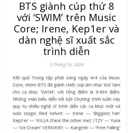
BTS giành cúp thứ 8
với ‘SWIM’ trên Music
Core; Irene, Kep1er và
dàn nghệ sĩ xuất sắc
trình diễn
5 Tháng Tư, 2026
Kết quả Trong tập phát sóng ngày 4/4 của Music
Core, nhóm BTS đã giành chiếc cúp âm nhạc thứ tám
cho ca khúc ‘SWIM’, với tổng điểm là 9.494 điểm.
Những màn biểu diễn nổi bật Chương trình tuần này
quy tụ nhiều nghệ sĩ trình diễn các ca khúc mới và
solo stage: Red Velvet — Irene — ‘Biggest Fan’
Kep1er — ‘KILLA (Face the other me)’ ITZY — Yuna
— ‘Ice Cream’ VERIVERY — Kangmin — ‘Free Falling’