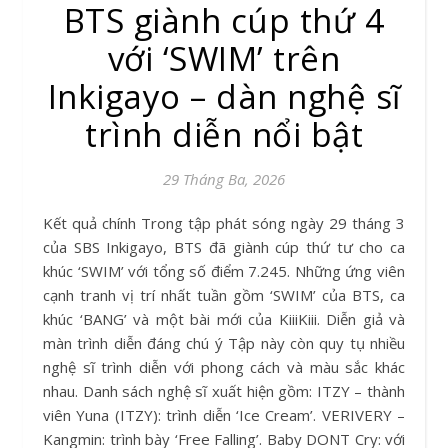
BTS giành cúp thứ 4
với ‘SWIM’ trên
Inkigayo – dàn nghệ sĩ
trình diễn nổi bật
29 Tháng Ba, 2026
Kết quả chính Trong tập phát sóng ngày 29 tháng 3
của SBS Inkigayo, BTS đã giành cúp thứ tư cho ca
khúc ‘SWIM’ với tổng số điểm 7.245. Những ứng viên
cạnh tranh vị trí nhất tuần gồm ‘SWIM’ của BTS, ca
khúc ‘BANG’ và một bài mới của KiiiKiii. Diễn giả và
màn trình diễn đáng chú ý Tập này còn quy tụ nhiều
nghệ sĩ trình diễn với phong cách và màu sắc khác
nhau. Danh sách nghệ sĩ xuất hiện gồm: ITZY – thành
viên Yuna (ITZY): trình diễn ‘Ice Cream’. VERIVERY –
Kangmin: trình bày ‘Free Falling’. Baby DONT Cry: với