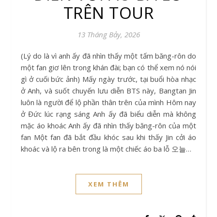
TRÊN TOUR
13 Tháng Bảy, 2026
(Lý do là vì anh ấy đã nhìn thấy một tấm băng-rôn do
một fan giơ lên trong khán đài; bạn có thể xem nó nói
gì ở cuối bức ảnh) Mấy ngày trước, tại buổi hòa nhạc
ở Anh, và suốt chuyến lưu diễn BTS này, Bangtan Jin
luôn là người để lộ phần thân trên của mình Hôm nay
ở Đức lúc rạng sáng Anh ấy đã biểu diễn mà không
mặc áo khoác Anh ấy đã nhìn thấy băng-rôn của một
fan Một fan đã bắt đầu khóc sau khi thấy Jin cởi áo
khoác và lộ ra bên trong là một chiếc áo ba lỗ 오늘…
XEM THÊM