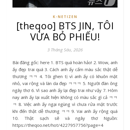
K-NETIZEN
[theqoo] BTS JIN, TÔI
VỪA BỎ PHIẾU!
3 Tháng Sáu, 2026
Bài đăng gốc: here 1. BTS quá hoàn hảo! 2. Wow, anh
ấy đẹp trai quá 3. Cách anh ấy cấm màu sắc thật dễ
thương ㅋㅋ 4. Tôi ghen tị vì anh ấy có khuôn mặt
nhỏ, vai rộng và làn da đẹp ㅋㅋㅋ 5. Người đàn ông
ngây thơ 6. Vì sao anh ấy lại đẹp trai như vậy 7. Hôm
nay anh ấy lại xuất hiện không có màu sắc gì cả ㅋㅋ
ㅋ 8. Việc anh ấy ngại ngùng vì chưa rửa mặt trước
khi đến thật dễ thương ㅋㅋ 9. Vai anh ấy rộng quá
10. Thật sạch sẽ và ngây thơ Nguồn:
https://theqoo.net/hot/4227957756?page=4