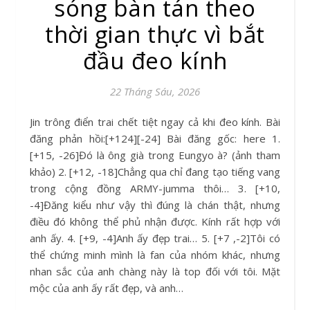
sóng bàn tán theo
thời gian thực vì bắt
đầu đeo kính
22 Tháng Sáu, 2026
Jin trông điển trai chết tiệt ngay cả khi đeo kính. Bài
đăng phản hồi:[+124][-24] Bài đăng gốc: here 1.
[+15, -26]Đó là ông già trong Eungyo à? (ảnh tham
khảo) 2. [+12, -18]Chẳng qua chỉ đang tạo tiếng vang
trong cộng đồng ARMY-jumma thôi… 3. [+10,
-4]Đăng kiểu như vậy thì đúng là chán thật, nhưng
điều đó không thể phủ nhận được. Kính rất hợp với
anh ấy. 4. [+9, -4]Anh ấy đẹp trai… 5. [+7 ,-2]Tôi có
thể chứng minh mình là fan của nhóm khác, nhưng
nhan sắc của anh chàng này là top đối với tôi. Mặt
mộc của anh ấy rất đẹp, và anh…