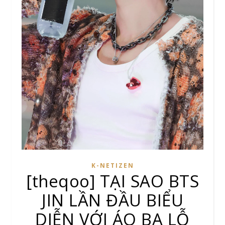
K-NETIZEN
[theqoo] TẠI SAO BTS
JIN LẦN ĐẦU BIỂU
DIỄN VỚI ÁO BA LỖ