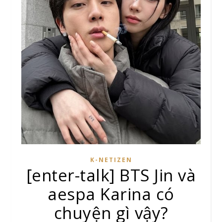
K-NETIZEN
[enter-talk] BTS Jin và
aespa Karina có
chuyện gì vậy?