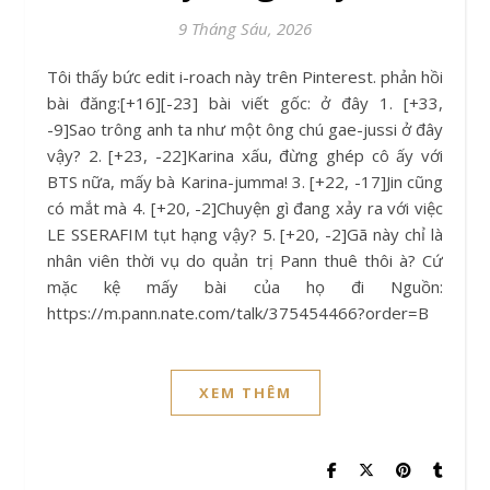
9 Tháng Sáu, 2026
Tôi thấy bức edit i-roach này trên Pinterest. phản hồi
bài đăng:[+16][-23] bài viết gốc: ở đây 1. [+33,
-9]Sao trông anh ta như một ông chú gae-jussi ở đây
vậy? 2. [+23, -22]Karina xấu, đừng ghép cô ấy với
BTS nữa, mấy bà Karina-jumma! 3. [+22, -17]Jin cũng
có mắt mà 4. [+20, -2]Chuyện gì đang xảy ra với việc
LE SSERAFIM tụt hạng vậy? 5. [+20, -2]Gã này chỉ là
nhân viên thời vụ do quản trị Pann thuê thôi à? Cứ
mặc kệ mấy bài của họ đi Nguồn:
https://m.pann.nate.com/talk/375454466?order=B
XEM THÊM