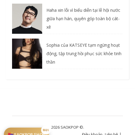
Haha xin lỗi vì biểu diễn tại lễ hội nước
giữa hạn hán, quyên góp toàn bộ cát-
xê
Sophia của KATSEYE tạm ngừng hoạt
động, tập trung hồi phục sức khỏe tinh
thần
2026 SAOKPOP ©.
Mới
SAOKPOP SHOP
Điều khoản
Liên hệ