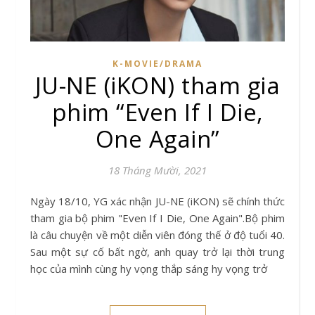
K-MOVIE/DRAMA
JU-NE (iKON) tham gia
phim “Even If I Die,
One Again”
18 Tháng Mười, 2021
Ngày 18/10, YG xác nhận JU-NE (iKON) sẽ chính thức
tham gia bộ phim "Even If I Die, One Again".Bộ phim
là câu chuyện về một diễn viên đóng thế ở độ tuổi 40.
Sau một sự cố bất ngờ, anh quay trở lại thời trung
học của mình cùng hy vọng thắp sáng hy vọng trở