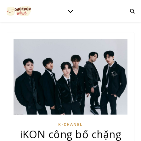
K-CHANEL
iKON công bố chặng